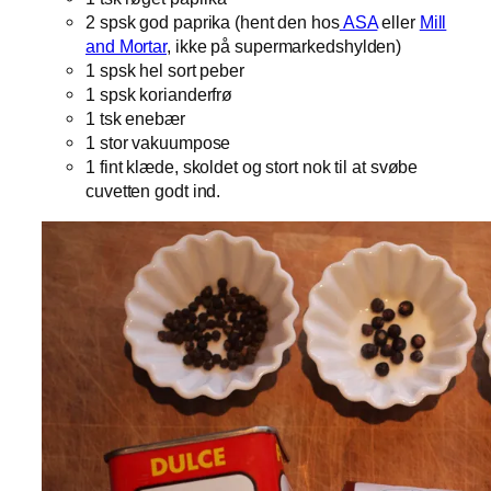
2 spsk god paprika (hent den hos
ASA
eller
Mill
and Mortar
, ikke på supermarkedshylden)
1 spsk hel sort peber
1 spsk korianderfrø
1 tsk enebær
1 stor vakuumpose
1 fint klæde, skoldet og stort nok til at svøbe
cuvetten godt ind.