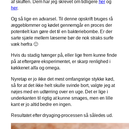
af skuffen. Dem har jeg skrevet om tidligere
her
og
her
.
Og så lige en advarsel. Til denne opskrift bruges rå
æggeblommer og kødet gennemgår en proces der
potentielt kan gøre det til en bakteriebombe. Er der
sarte sjæle mellem læserne bør de nok straks surfe
væk herfra 🙂
Hvis du stadig hænger på, eller lige frem kunne finde
på at eftergøre eksperimentet, er skarp renlighed i
køkkenet alfa og omega.
Nyretap er jo ikke det mest omfangsrige stykke kød,
så for at det ikke helt skulle svinde bort, valgte jeg at
nøjes med en udtørring over en uge. Det er lige i
underkanten til rigtig at kunne smages, men en lille
kant er jo altid bedre en ingen.
Resultatet efter dryaging-processen så således ud.