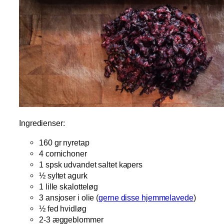
Ingredienser:
160 gr nyretap
4 cornichoner
1 spsk udvandet saltet kapers
½ syltet agurk
1 lille skalotteløg
3 ansjoser i olie (
gerne disse hjemmelavede
)
½ fed hvidløg
2-3 æggeblommer