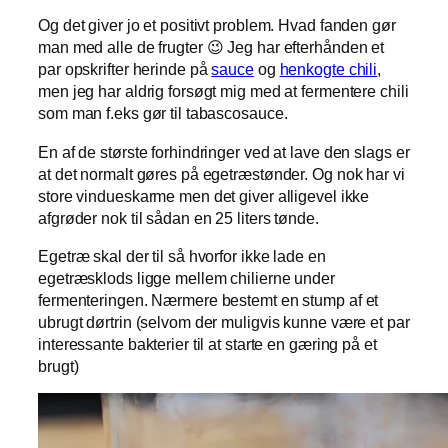
Og det giver jo et positivt problem. Hvad fanden gør
man med alle de frugter 😉 Jeg har efterhånden et
par opskrifter herinde på
sauce
og
henkogte chili
,
men jeg har aldrig forsøgt mig med at fermentere chili
som man f.eks gør til tabascosauce.
En af de største forhindringer ved at lave den slags er
at det normalt gøres på egetræstønder. Og nok har vi
store vindueskarme men det giver alligevel ikke
afgrøder nok til sådan en 25 liters tønde.
Egetræ skal der til så hvorfor ikke lade en
egetræsklods ligge mellem chilierne under
fermenteringen. Nærmere bestemt en stump af et
ubrugt dørtrin (selvom der muligvis kunne være et par
interessante bakterier til at starte en gæring på et
brugt)