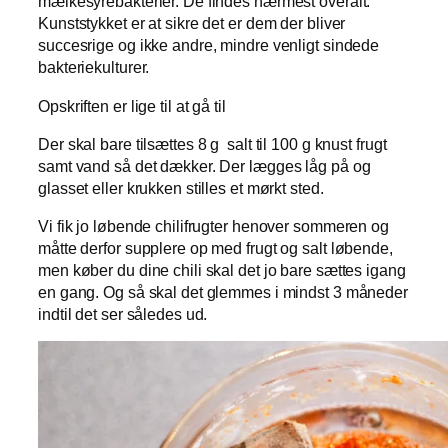
mælkesyrebakterier. De findes nærmest overalt.
Kunststykket er at sikre det er dem der bliver
succesrige og ikke andre, mindre venligt sindede
bakteriekulturer.
Opskriften er lige til at gå til
Der skal bare tilsættes 8 g salt til 100 g knust frugt
samt vand så det dækker. Der lægges låg på og
glasset eller krukken stilles et mørkt sted.
Vi fik jo løbende chilifrugter henover sommeren og
måtte derfor supplere op med frugt og salt løbende,
men køber du dine chili skal det jo bare sættes igang
en gang. Og så skal det glemmes i mindst 3 måneder
indtil det ser således ud.