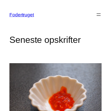
Spring
til
Fodertruget
indhold
Seneste opskrifter