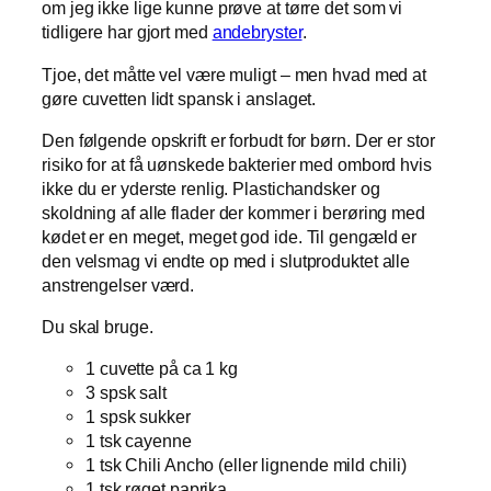
om jeg ikke lige kunne prøve at tørre det som vi
tidligere har gjort med
andebryster
.
Tjoe, det måtte vel være muligt – men hvad med at
gøre cuvetten lidt spansk i anslaget.
Den følgende opskrift er forbudt for børn. Der er stor
risiko for at få uønskede bakterier med ombord hvis
ikke du er yderste renlig. Plastichandsker og
skoldning af alle flader der kommer i berøring med
kødet er en meget, meget god ide. Til gengæld er
den velsmag vi endte op med i slutproduktet alle
anstrengelser værd.
Du skal bruge.
1 cuvette på ca 1 kg
3 spsk salt
1 spsk sukker
1 tsk cayenne
1 tsk Chili Ancho (eller lignende mild chili)
1 tsk røget paprika