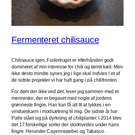
Fermenteret chilisauce
Chilisauce igen. Fodertruget er efterhånden godt
domineret af min interesse for chili og tørret kød. Men
ikke desto mindre synes jeg i lige skal indvies i et af
de sidste projekter vi har haft gang i på chilifronten.
For dem der ikke ved det, lever jeg sammen med et
menneske, der er begavet med nogle af jordens
grønneste fingre. Han kan få alt til at lykkes i en
vindueskarm i modsætning til mig. De sidste år har
Palle slået sig på dyrkning af chiliplanter. I 2014 blev
det 17 forskellige sorter der stortrivedes under hans
fingre. Herunder Cayennepeber og Tabasco.