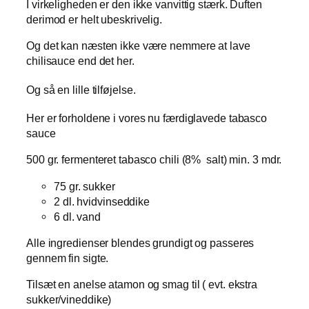
I virkeligheden er den ikke vanvittig stærk. Duften
derimod er helt ubeskrivelig.
Og det kan næsten ikke være nemmere at lave
chilisauce end det her.
Og så en lille tilføjelse.
Her er forholdene i vores nu færdiglavede tabasco
sauce
500 gr. fermenteret tabasco chili (8% salt) min. 3 mdr.
75 gr. sukker
2 dl. hvidvinseddike
6 dl. vand
Alle ingredienser blendes grundigt og passeres
gennem fin sigte.
Tilsæt en anelse atamon og smag til ( evt. ekstra
sukker/vineddike)