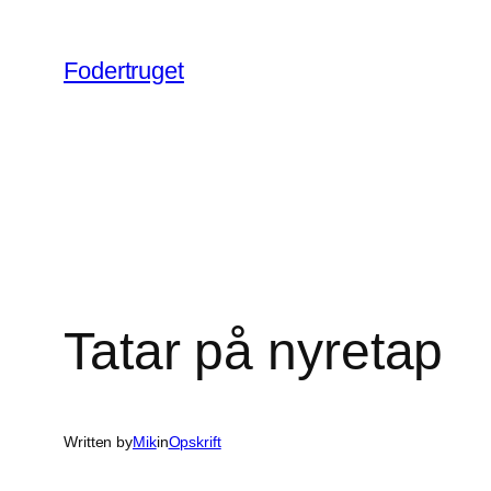
Spring
til
Fodertruget
indhold
Tatar på nyretap
Written by
Mik
in
Opskrift