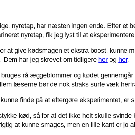
llige, nyretap, har næsten ingen ende. Efter et
rineret nyretap, fik jeg lyst til at eksperiment
g for at give kødsmagen et ekstra boost, kunne 
n. Dem har jeg skrevet om tidligere
her
og
her
.
ft bruges rå æggeblommer og kødet gennemgår en
llem læserne bør de nok straks surfe væk herf
 kunne finde på at eftergøre eksperimentet, er 
ykke kød, så for at det ikke helt skulle svinde 
rigtig at kunne smages, men en lille kant er jo a