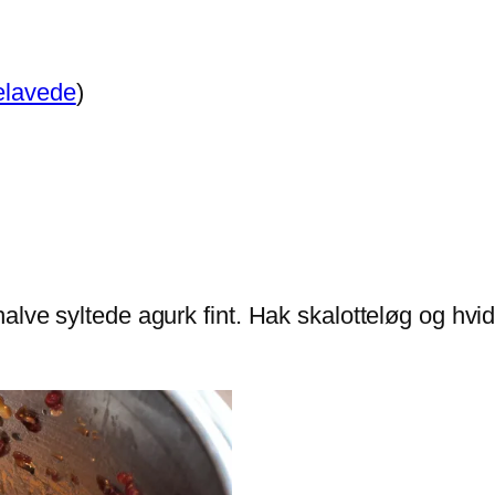
elavede
)
halve syltede agurk fint. Hak skalotteløg og h