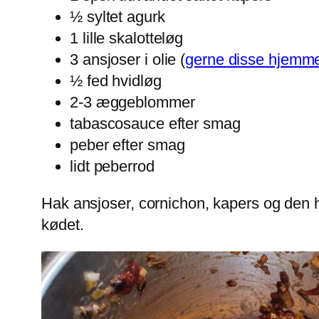
½ syltet agurk
1 lille skalotteløg
3 ansjoser i olie (
gerne disse hjemm
½ fed hvidløg
2-3 æggeblommer
tabascosauce efter smag
peber efter smag
lidt peberrod
Hak ansjoser, cornichon, kapers og den 
kødet.