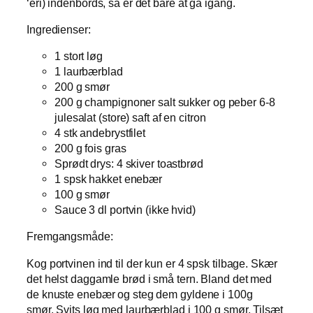
‘eri) indenbords, så er det bare at gå igang.
Ingredienser:
1 stort løg
1 laurbærblad
200 g smør
200 g champignoner salt sukker og peber 6-8
julesalat (store) saft af en citron
4 stk andebrystfilet
200 g fois gras
Sprødt drys: 4 skiver toastbrød
1 spsk hakket enebær
100 g smør
Sauce 3 dl portvin (ikke hvid)
Fremgangsmåde:
Kog portvinen ind til der kun er 4 spsk tilbage. Skær
det helst daggamle brød i små tern. Bland det med
de knuste enebær og steg dem gyldene i 100g
smør. Svits løg med laurbærblad i 100 g smør. Tilsæt