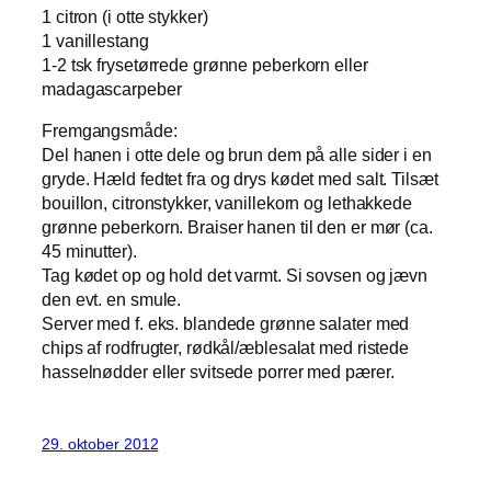
1 citron (i otte stykker)
1 vanillestang
1-2 tsk frysetørrede grønne peberkorn eller
madagascarpeber
Fremgangsmåde:
Del hanen i otte dele og brun dem på alle sider i en
gryde. Hæld fedtet fra og drys kødet med salt. Tilsæt
bouillon, citronstykker, vanillekorn og lethakkede
grønne peberkorn. Braiser hanen til den er mør (ca.
45 minutter).
Tag kødet op og hold det varmt. Si sovsen og jævn
den evt. en smule.
Server med f. eks. blandede grønne salater med
chips af rodfrugter, rødkål/æblesalat med ristede
hasselnødder eller svitsede porrer med pærer.
29. oktober 2012