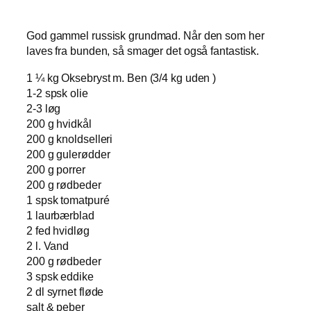
God gammel russisk grundmad. Når den som her
laves fra bunden, så smager det også fantastisk.
1 ¼ kg Oksebryst m. Ben (3/4 kg uden )
1-2 spsk olie
2-3 løg
200 g hvidkål
200 g knoldselleri
200 g gulerødder
200 g porrer
200 g rødbeder
1 spsk tomatpuré
1 laurbærblad
2 fed hvidløg
2 l. Vand
200 g rødbeder
3 spsk eddike
2 dl syrnet fløde
salt & peber