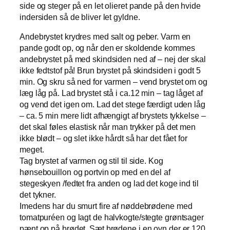
side og steger på en let olieret pande på den hvide
indersiden så de bliver let gyldne.
Andebrystet krydres med salt og peber. Varm en
pande godt op, og når den er skoldende kommes
andebrystet på med skindsiden ned af – nej der skal
ikke fedtstof på! Brun brystet på skindsiden i godt 5
min. Og skru så ned for varmen – vend brystet om og
læg låg på. Lad brystet stå i ca.12 min – tag låget af
og vend det igen om. Lad det stege færdigt uden låg
– ca. 5 min mere lidt afhængigt af brystets tykkelse –
det skal føles elastisk når man trykker på det men
ikke blødt – og slet ikke hårdt så har det fået for
meget.
Tag brystet af varmen og stil til side. Kog
hønsebouillon og portvin op med en del af
stegeskyen /fedtet fra anden og lad det koge ind til
det tykner.
Imedens har du smurt fire af nøddebrødene med
tomatpuréen og lagt de halvkogte/stegte grøntsager
pænt op på brødet. Sæt brødene i en ovn der er 120