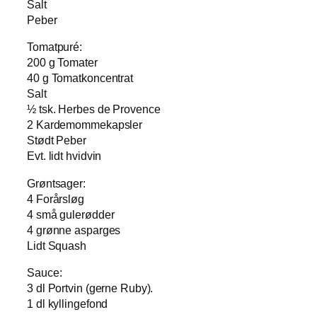
Salt
Peber
Tomatpuré:
200 g Tomater
40 g Tomatkoncentrat
Salt
½ tsk. Herbes de Provence
2 Kardemommekapsler
Stødt Peber
Evt. lidt hvidvin
Grøntsager:
4 Forårsløg
4 små gulerødder
4 grønne asparges
Lidt Squash
Sauce:
3 dl Portvin (gerne Ruby).
1 dl kyllingefond