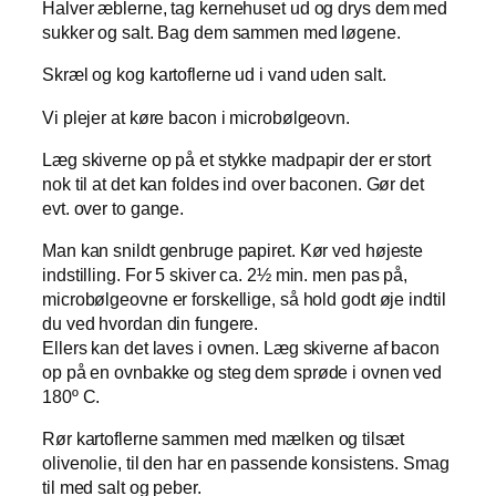
Halver æblerne, tag kernehuset ud og drys dem med
sukker og salt. Bag dem sammen med løgene.
Skræl og kog kartoflerne ud i vand uden salt.
Vi plejer at køre bacon i microbølgeovn.
Læg skiverne op på et stykke madpapir der er stort
nok til at det kan foldes ind over baconen. Gør det
evt. over to gange.
Man kan snildt genbruge papiret. Kør ved højeste
indstilling. For 5 skiver ca. 2½ min. men pas på,
microbølgeovne er forskellige, så hold godt øje indtil
du ved hvordan din fungere.
Ellers kan det laves i ovnen. Læg skiverne af bacon
op på en ovnbakke og steg dem sprøde i ovnen ved
180º C.
Rør kartoflerne sammen med mælken og tilsæt
olivenolie, til den har en passende konsistens. Smag
til med salt og peber.