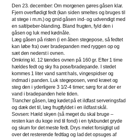
Den 23. december: Om morgenen gøres gåsen klar.
Fjern overflødigt fedt (kan siden smeltes og bruges til
at stege i m.m.) og gnid gåsen ind- og udvendigt med
en salt/peber-blanding. Bland frugten, fyld den i
gåsen og luk med kødnåle.
Læg gåsen på risten (i en åben stegepose, så fedtet
kan løbe fra) over bradepanden med ryggen op og
sæt den nederst i ovnen.
Omkring kl. 12 tændes ovnen på 160 gr. Efter 1 time
hældes fedt og sky fra pose/bradepande. I stedet
kommes 1 liter vand samt hals, vingespidser og
indmad i panden. Luk stegeposen, vend kræet og
steg den i yderligere 3 1/2-4 timer; sørg for at der er
vand i bradepanden hele tiden.
Trancher gåsen, læg kødet på et ildfast serveringsfad
og dæk det til, læg frugtfyldet i en ildfast skål.
Sovsen: Hæld skyen (så meget du skal bruge –
resten kan du koge ind til fond) i en tykbundet gryde
og skum for det meste fedt. Drys melet forsigtigt ud
over det resterende fedtlag og lad det opsuges af