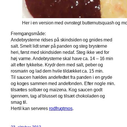
Her i en version med ovnstegt butternutsquash og mos
Fremgangsmåde:
Andebrysterne ridses på skindsiden og gnides med
salt. Smelt lidt smør på panden og steg brysterne
heri, først med skindsiden nedaf. Steg ikke ved for
høj varme. Andebrysterne skal have ca. 14 – 16 min
alt efter tykkelse. Krydr dem med salt, peber og
rosmarin og lad dem hvile tildækket ca. 15 min.
Til saucen hældes andefedtet fra panden i en gryde
og koges sammen med andefonden. Efter nogle min.
tilsættes solbær og maizena. Kog saucen godt
igennem, tag af blusset og tilsæt chokoladen og
smag til.
Hertil kan serveres
rodfrugtmos
.