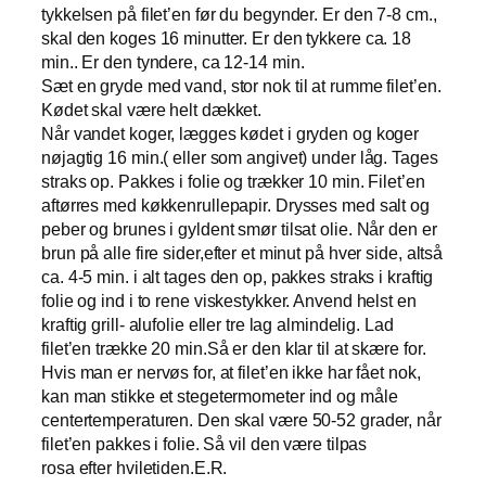
tykkelsen på filet’en før du begynder. Er den 7-8 cm.,
skal den koges 16 minutter. Er den tykkere ca. 18
min.. Er den tyndere, ca 12-14 min.
Sæt en gryde med vand, stor nok til at rumme filet’en.
Kødet skal være helt dækket.
Når vandet koger, lægges kødet i gryden og koger
nøjagtig 16 min.( eller som angivet) under låg. Tages
straks op. Pakkes i folie og trækker 10 min. Filet’en
aftørres med køkkenrullepapir. Drysses med salt og
peber og brunes i gyldent smør tilsat olie. Når den er
brun på alle fire sider,efter et minut på hver side, altså
ca. 4-5 min. i alt tages den op, pakkes straks i kraftig
folie og ind i to rene viskestykker. Anvend helst en
kraftig grill- alufolie eller tre lag almindelig. Lad
filet’en trække 20 min.Så er den klar til at skære for.
Hvis man er nervøs for, at filet’en ikke har fået nok,
kan man stikke et stegetermometer ind og måle
centertemperaturen. Den skal være 50-52 grader, når
filet’en pakkes i folie. Så vil den være tilpas
rosa efter hviletiden.E.R.