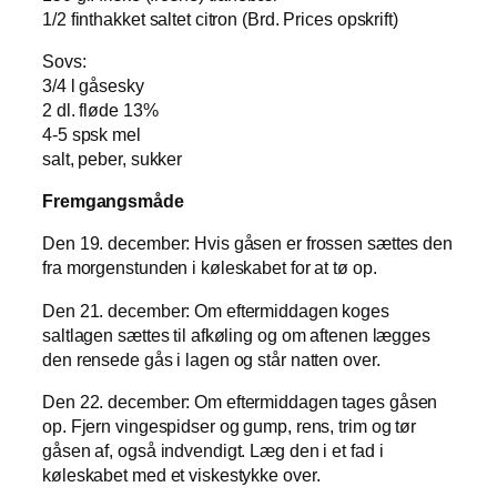
1/2 finthakket saltet citron (Brd. Prices opskrift)
Sovs:
3/4 l gåsesky
2 dl. fløde 13%
4-5 spsk mel
salt, peber, sukker
Fremgangsmåde
Den 19. december: Hvis gåsen er frossen sættes den
fra morgenstunden i køleskabet for at tø op.
Den 21. december: Om eftermiddagen koges
saltlagen sættes til afkøling og om aftenen lægges
den rensede gås i lagen og står natten over.
Den 22. december: Om eftermiddagen tages gåsen
op. Fjern vingespidser og gump, rens, trim og tør
gåsen af, også indvendigt. Læg den i et fad i
køleskabet med et viskestykke over.