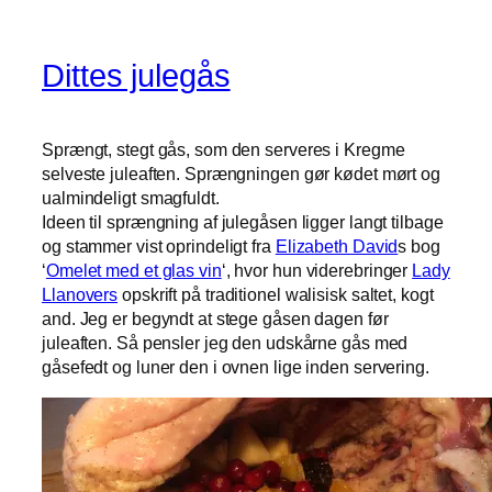
Dittes julegås
Sprængt, stegt gås, som den serveres i Kregme
selveste juleaften. Sprængningen gør kødet mørt og
ualmindeligt smagfuldt.
Ideen til sprængning af julegåsen ligger langt tilbage
og stammer vist oprindeligt fra
Elizabeth David
s bog
‘
Omelet med et glas vin
‘, hvor hun viderebringer
Lady
Llanovers
opskrift på traditionel walisisk saltet, kogt
and. Jeg er begyndt at stege gåsen dagen før
juleaften. Så pensler jeg den udskårne gås med
gåsefedt og luner den i ovnen lige inden servering.