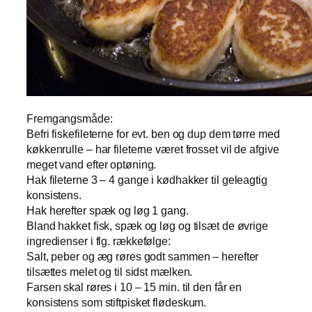
Fremgangsmåde:
Befri fiskefileterne for evt. ben og dup dem tørre med
køkkenrulle – har fileterne været frosset vil de afgive
meget vand efter optøning.
Hak fileterne 3 – 4 gange i kødhakker til geleagtig
konsistens.
Hak herefter spæk og løg 1 gang.
Bland hakket fisk, spæk og løg og tilsæt de øvrige
ingredienser i flg. rækkefølge:
Salt, peber og æg røres godt sammen – herefter
tilsættes melet og til sidst mælken.
Farsen skal røres i 10 – 15 min. til den får en
konsistens som stiftpisket flødeskum.