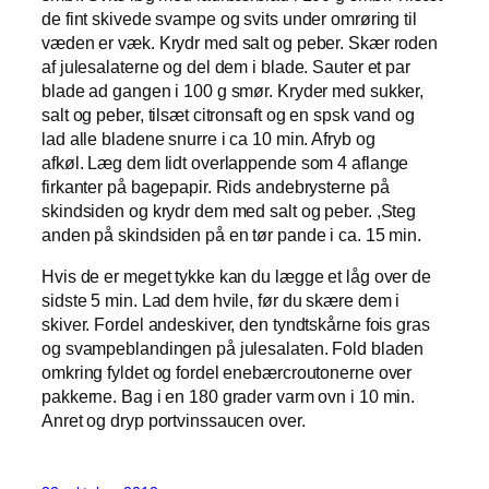
de fint skivede svampe og svits under omrøring til
væden er væk. Krydr med salt og peber. Skær roden
af julesalaterne og del dem i blade. Sauter et par
blade ad gangen i 100 g smør. Kryder med sukker,
salt og peber, tilsæt citronsaft og en spsk vand og
lad alle bladene snurre i ca 10 min. Afryb og
afkøl. Læg dem lidt overlappende som 4 aflange
firkanter på bagepapir. Rids andebrysterne på
skindsiden og krydr dem med salt og peber. ,Steg
anden på skindsiden på en tør pande i ca. 15 min.
Hvis de er meget tykke kan du lægge et låg over de
sidste 5 min. Lad dem hvile, før du skære dem i
skiver. Fordel andeskiver, den tyndtskårne fois gras
og svampeblandingen på julesalaten. Fold bladen
omkring fyldet og fordel enebærcroutonerne over
pakkerne. Bag i en 180 grader varm ovn i 10 min.
Anret og dryp portvinssaucen over.