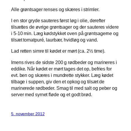
Alle grøntsager renses og skæres i strimler.
I en stor gryde sauteres først løg i olie, derefter
tilsættes de øvrige grøntsager og der sauteres videre
i 5-10 min. Læg kødstykket oven på grøntsagerne og
tilsæt tomatpuré, laurbær, hvidløg og vand.
Lad retten simre til kødet er mørt (ca. 2½ time).
Imens rives de sidste 200 g rødbeder og marineres i
eddike. Når kødet er mørt tages det op, befries for
evt. ben og skæres i mundrette stykker. Læg kødet
tilbage i suppen, giv den et opkog og tilsæt de
marinerede rødbeder. Smag til med salt og peber og
server med syrnet fløde og et godt brød.
5. november 2012