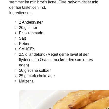
stammer fra min bror’s kone, Gitte, selvom det er mig
der har tastet den ind.
Ingredienser:
2 Andebryster
20 gr smør
Frisk rosmarin
Salt
Peber
SAUCE:
2,5 dl andefond (Meget gerne lavet af den
flydende fra Oscar, Irma føre den som deres
egen)
50 g frosne solbær
25 g mørk chokolade
Maizena