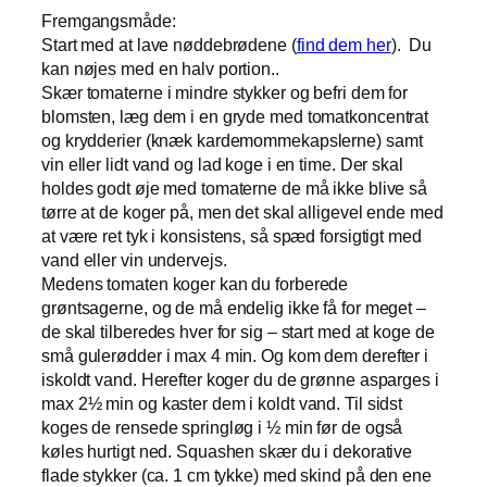
Fremgangsmåde:
Start med at lave nøddebrødene (
find dem her
). Du
kan nøjes med en halv portion..
Skær tomaterne i mindre stykker og befri dem for
blomsten, læg dem i en gryde med tomatkoncentrat
og krydderier (knæk kardemommekapslerne) samt
vin eller lidt vand og lad koge i en time. Der skal
holdes godt øje med tomaterne de må ikke blive så
tørre at de koger på, men det skal alligevel ende med
at være ret tyk i konsistens, så spæd forsigtigt med
vand eller vin undervejs.
Medens tomaten koger kan du forberede
grøntsagerne, og de må endelig ikke få for meget –
de skal tilberedes hver for sig – start med at koge de
små gulerødder i max 4 min. Og kom dem derefter i
iskoldt vand. Herefter koger du de grønne asparges i
max 2½ min og kaster dem i koldt vand. Til sidst
koges de rensede springløg i ½ min før de også
køles hurtigt ned. Squashen skær du i dekorative
flade stykker (ca. 1 cm tykke) med skind på den ene