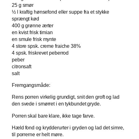
25 g smør
½ l kraftig hønsefond eller suppe fra et stykke
sprængt kød
400 g grønne ærter
en kvist frisk timian
en smule frisk mynte
4 store spsk. creme fraiche 38%
4 spsk. friskrevet peberrod
peber
citronsaft
salt
Fremgangsmåde:
Rens porren virkelig grundigt, snit den groft og lad
den svede i smørret i en tykbundet gryde.
Porren skal bare klare, ikke tage farve.
Hæld fond og krydderurter i gryden og lad det simre,
til porrerne er helt møre.