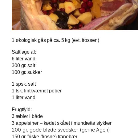
1 økologisk gås på ca. 5 kg (evt. frossen)
Saltlage af:
6 liter vand
300 gr. salt
100 gr. sukker
1 spsk. salt
1 tsk. fintkværnet peber
1 liter vand
Frugtfyld:
3 æbler i både
3 appelsiner – kødet skåret i mundrette stykker
200 gr. gode bløde svedsker (gerne Agen)
150 gr. friske (frosne) tranebær