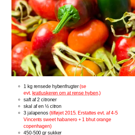
1 kg rensede hybenfrugter
(se
evt.
kratluskeren om at rense hyben
.)
saft af 2 citroner
skal af en ½ citron
3 jalapenos
(tilføjet 2015. Erstattes evt. af 4-5
Vincents sweet habanero + 1 bhut orange
copenhagen)
450-500 gr sukker