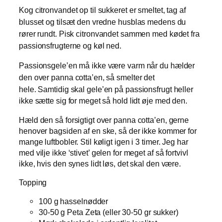
Kog citronvandet op til sukkeret er smeltet, tag af
blusset og tilsæt den vredne husblas medens du
rører rundt. Pisk citronvandet sammen med kødet fra
passionsfrugterne og køl ned.
Passionsgele’en må ikke være varm når du hælder
den over panna cotta’en, så smelter det
hele.
Samtidig skal gele’en på passionsfrugt heller
ikke sætte sig for meget så hold lidt øje med den.
Hæld den så forsigtigt over panna cotta’en, gerne
henover bagsiden af en ske, så der ikke kommer for
mange luftbobler. Stil køligt igen i 3 timer. Jeg har
med vilje ikke ‘stivet’ gelen for meget af så fortvivl
ikke, hvis den synes lidt løs, det skal den være.
Topping
100 g hasselnødder
30-50 g Peta Zeta (eller 30-50 gr sukker)