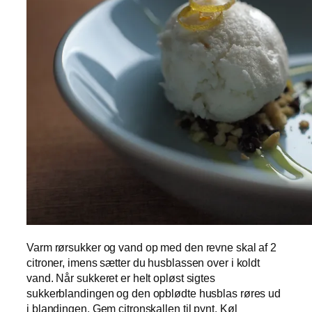
Varm rørsukker og vand op med den revne skal af 2
citroner, imens sætter du husblassen over i koldt
vand. Når sukkeret er helt opløst sigtes
sukkerblandingen og den opblødte husblas røres ud
i blandingen. Gem citronskallen til pynt. Køl