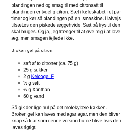
blandingen ned og smag til med citronsaft til
blandingen er tydelig citron. Sæt i køleskabet i et par
timer og kør så blandingen på en ismaskine. Halvejs
tilsættes den piskede æggehvide. Sæt på frys til den
skal bruges. Og ja, jeg trænger til at øve mig i at lave
æg, men smagen fejlede ikke.
Broken gel på citron:
saft af to citroner (ca. 75 g)
25 g sukker
2 g
Kelcogel F
½ g salt
½ g Xanthan
60 g vand
Så gik der lige hul på det molekylære køkken.
Broken gel kan laves med agar agar, men den bliver
knap så klar som denne version burde blive hvis den
laves rigtigt.