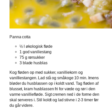
Panna cotta
½ l økologisk fløde
1 god vaniliestang
75 g rørsukker
3 blade husblas
Kog fløden op med sukker, vanilliekorn og
vanilliestangen. Lad stå og småkoge 10 min. Imens
bløder du husblassen op i koldt vand. Tag fløden af
blusset, kram husblassen fri for væde og rør i den
varme vanilliefløde. Sigt cremen ned i de forme den
skal serveres i. Stil koldt og lad stivne i 2-3 timer før
du går videre.