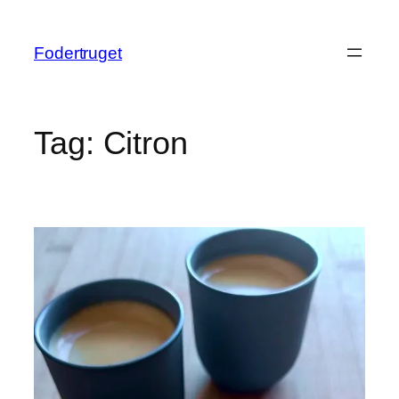
Spring
til
Fodertruget
indhold
Tag:
Citron