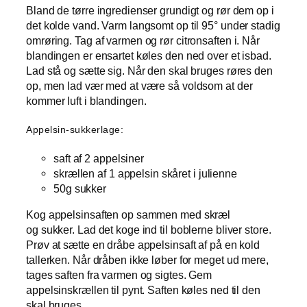
Bland de tørre ingredienser grundigt og rør dem op i
det kolde vand. Varm langsomt op til 95° under stadig
omrøring. Tag af varmen og rør citronsaften i. Når
blandingen er ensartet køles den ned over et isbad.
Lad stå og sætte sig. Når den skal bruges røres den
op, men lad vær med at være så voldsom at der
kommer luft i blandingen.
Appelsin-sukkerlage:
saft af 2 appelsiner
skrællen af 1 appelsin skåret i julienne
50g sukker
Kog appelsinsaften op sammen med skræl
og sukker. Lad det koge ind til boblerne bliver store.
Prøv at sætte en dråbe appelsinsaft af på en kold
tallerken. Når dråben ikke løber for meget ud mere,
tages saften fra varmen og sigtes. Gem
appelsinskrællen til pynt. Saften køles ned til den
skal bruges.