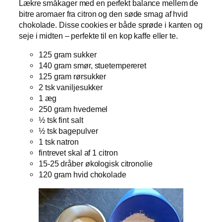
Lækre småkager med en perfekt balance mellem de
bitre aromaer fra citron og den søde smag af hvid
chokolade. Disse cookies er både sprøde i kanten og
seje i midten – perfekte til en kop kaffe eller te.
125 gram sukker
140 gram smør, stuetempereret
125 gram rørsukker
2 tsk vaniljesukker
1 æg
250 gram hvedemel
½ tsk fint salt
½ tsk bagepulver
1 tsk natron
fintrevet skal af 1 citron
15-25 dråber økologisk citronolie
120 gram hvid chokolade