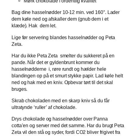
Mørk chokolade i ordentlig kvalitet
Bag dine hasselnødder 10-12 min. ved 160°. Lader
dem køle ned og afskaller dem (gnub dem i et
klæde). Hak dem let.
Lige før servering blandes hasselnødder og Peta
Zeta.
Har du ikke Peta Zeta smelter du sukkeret på en
pande. Når det er gyldenbrunt kommer du
hasselnødderne i, røre rundt og hælder hele
blandingen op på et smurt stykke papir. Lad køle helt
ned og hak med en kniv. Opbevar tørt til det skal
bruges.
Skrab chokoladen med en skarp kniv så du får
ultratynde ‘ruller’ af chokolade.
Drys chokolade og hasselnødder over Panna
cotta’en og server med det samme. Har du brugt Peta
Zeta vil den stå og syder, fordi CO2 bliver frigivet fra