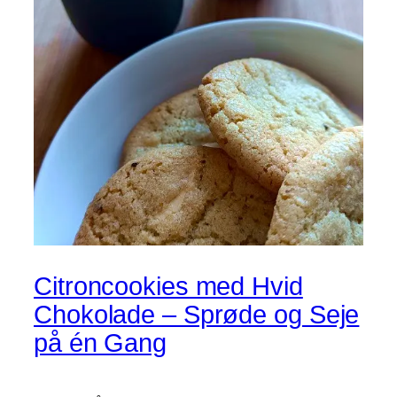
Citroncookies med Hvid
Chokolade – Sprøde og Seje
på én Gang