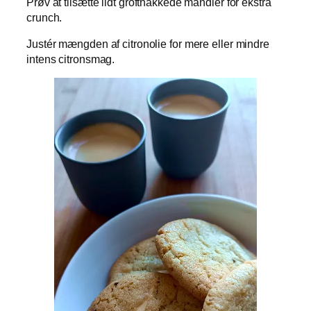
Prøv at tilsætte lidt grofthakkede mandler for ekstra
crunch.
Justér mængden af citronolie for mere eller mindre
intens citronsmag.