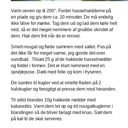
Varm ovnen op til 200°. Fordel hasselnødderne på
en plade og giv dem ca. 10 minutter. De må endelig
ikke blive for mørke. Tag dem ud og lad dem køle helt
ned, så er det meget nemmere af gnubbe skindet af
dem. Hak dem fint når de er renset.
Smelt nougat og fløde sammen med saltet. Pas på
det ikke får for meget varme, jeg gjorde det over
vandbad. Tilsæt 25 g af de hakkede hasselnødder
og fordel i formen. Det er klart nemmest med en
sprøjtepose. Dæk med folie og kom i fryseren.
De samles til kugler ved at smelte fladen på 2
halvkugler og forsigtigt at presse dem mod hinanden.
Til sidst blandes 10g hakkede nødder med
kakaonibs. Varm dem let op og tril nougatkuglerne i
blandingen så de bliver belagt med knas. Sæt dem
på køl til de skal serveres.