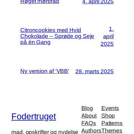
Røget mørbrad
4. april 2025
1.
Citroncookies med Hvid
Chokolade – Sprøde og Seje
april
på én Gang
2025
Ny version af ‘VBB’
28. marts 2025
Blog
Events
Fodertruget
About
Shop
FAQs
Patterns
Authors
Themes
mad, opskrifter og nydelse