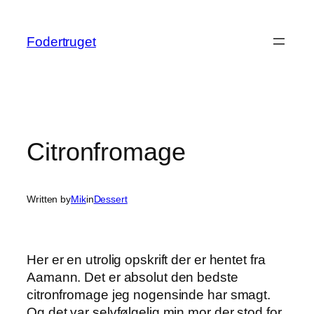
Spring
til
Fodertruget
indhold
Citronfromage
Written by
Mik
in
Dessert
Her er en utrolig opskrift der er hentet fra
Aamann. Det er absolut den bedste
citronfromage jeg nogensinde har smagt.
Og det var selvfølgelig min mor der stod for