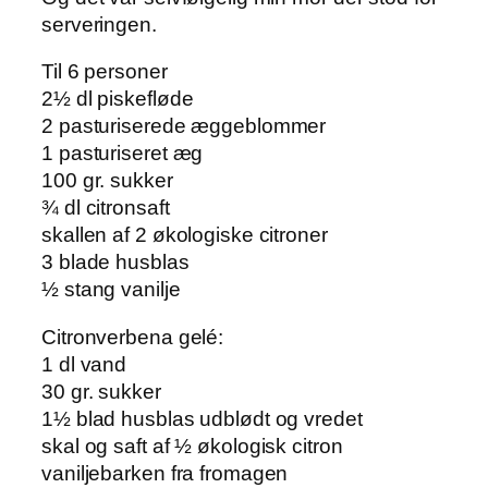
serveringen.
Til 6 personer
2½ dl piskefløde
2 pasturiserede æggeblommer
1 pasturiseret æg
100 gr. sukker
¾ dl citronsaft
skallen af 2 økologiske citroner
3 blade husblas
½ stang vanilje
Citronverbena gelé:
1 dl vand
30 gr. sukker
1½ blad husblas udblødt og vredet
skal og saft af ½ økologisk citron
vaniljebarken fra fromagen