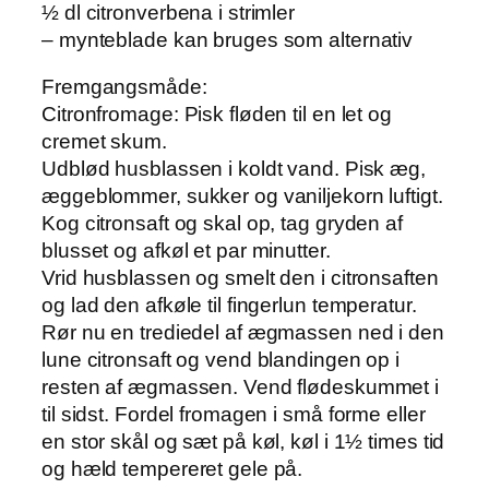
½ dl citronverbena i strimler
– mynteblade kan bruges som alternativ
Fremgangsmåde:
Citronfromage: Pisk fløden til en let og
cremet skum.
Udblød husblassen i koldt vand. Pisk æg,
æggeblommer, sukker og vaniljekorn luftigt.
Kog citronsaft og skal op, tag gryden af
blusset og afkøl et par minutter.
Vrid husblassen og smelt den i citronsaften
og lad den afkøle til fingerlun temperatur.
Rør nu en trediedel af ægmassen ned i den
lune citronsaft og vend blandingen op i
resten af ægmassen. Vend flødeskummet i
til sidst. Fordel fromagen i små forme eller
en stor skål og sæt på køl, køl i 1½ times tid
og hæld tempereret gele på.