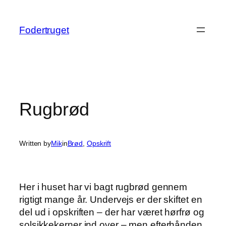
Spring
til
Fodertruget
indhold
Rugbrød
Written by
Mik
in
Brød
, 
Opskrift
Her i huset har vi bagt rugbrød gennem
rigtigt mange år. Undervejs er der skiftet en
del ud i opskriften – der har været hørfrø og
solsikkekerner ind over – men efterhånden