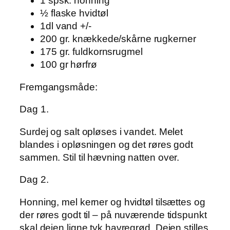
1 spsk. honning
½ flaske hvidtøl
1dl vand +/-
200 gr. knækkede/skårne rugkerner
175 gr. fuldkornsrugmel
100 gr hørfrø
Fremgangsmåde:
Dag 1.
Surdej og salt opløses i vandet. Melet
blandes i opløsningen og det røres godt
sammen. Stil til hævning natten over.
Dag 2.
Honning, mel kerner og hvidtøl tilsættes og
der røres godt til – på nuværende tidspunkt
skal dejen ligne tyk havregrød. Dejen stilles