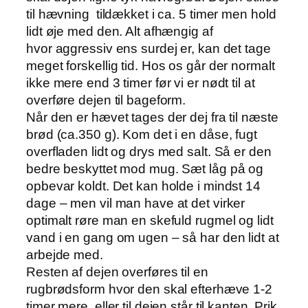
til hævning tildækket i ca. 5 timer men hold
lidt øje med den. Alt afhængig af
hvor aggressiv ens surdej er, kan det tage
meget forskellig tid. Hos os går der normalt
ikke mere end 3 timer før vi er nødt til at
overføre dejen til bageform.
Når den er hævet tages der dej fra til næste
brød (ca.350 g). Kom det i en dåse, fugt
overfladen lidt og drys med salt. Så er den
bedre beskyttet mod mug. Sæt låg på og
opbevar koldt. Det kan holde i mindst 14
dage – men vil man have at det virker
optimalt røre man en skefuld rugmel og lidt
vand i en gang om ugen – så har den lidt at
arbejde med.
Resten af dejen overføres til en
rugbrødsform hvor den skal efterhæve 1-2
timer mere, eller til dejen står til kanten. Prik