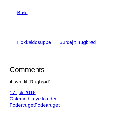
Brød
←
Hokkaidosuppe
Surdej til rugbrød
→
Comments
4 svar til “Rugbrød”
17. juli 2016
Ostemad i nye klæder. –
FodertrugetFodertruget