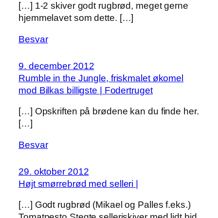
[…] 1-2 skiver godt rugbrød, meget gerne
hjemmelavet som dette. […]
Besvar
9. december 2012
Rumble in the Jungle, friskmalet økomel
mod Bilkas billigste | Fodertruget
[…] Opskriften på brødene kan du finde her.
[…]
Besvar
29. oktober 2012
Højt smørrebrød med selleri |
[…] Godt rugbrød (Mikael og Palles f.eks.)
Tomatpesto Stegte selleriskiver med lidt bid