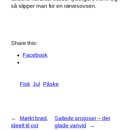
så slipper man for en rævesovsen.
Share this:
Facebook
Fisk
Jul
Påske
←
Mørkt brød,
Saltede ansjoser – det
ideelt til ost
glade vanvid
→