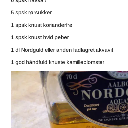
6 spsk havsalt
5 spsk rørsukker
1 spsk knust korianderfrø
1 spsk knust hvid peber
1 dl Nordguld eller anden fadlagret akvavit
1 god håndfuld knuste kamilleblomster