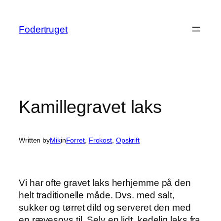
Spring
til
Fodertruget
indhold
Kamillegravet laks
Written by
Mik
in
Forret
, 
Frokost
, 
Opskrift
Vi har ofte gravet laks herhjemme på den
helt traditionelle måde. Dvs. med salt,
sukker og tørret dild og serveret den med
en rævesovs til. Selv en lidt kedelig laks fra