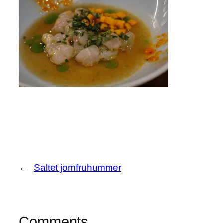
←
Saltet jomfruhummer
Comments