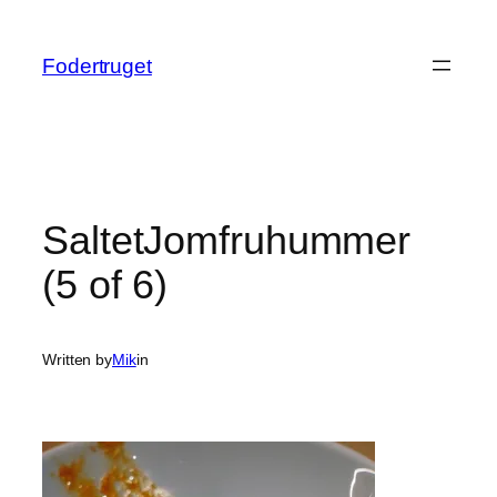
Spring
til
Fodertruget
indhold
SaltetJomfruhummer
(5 of 6)
Written by
Mik
in