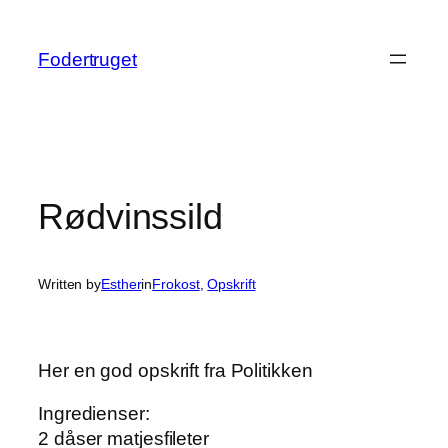
Spring
til
Fodertruget
indhold
Rødvinssild
Written by
Esther
in
Frokost
, 
Opskrift
Her en god opskrift fra Politikken
Ingredienser:
2 dåser matjesfileter