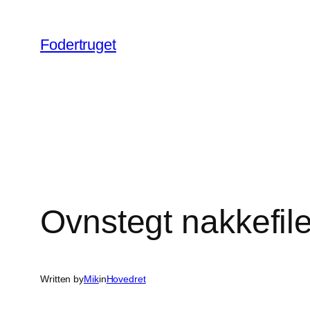
Spring
til
Fodertruget
indhold
Ovnstegt nakkefil
Written by
Mik
in
Hovedret