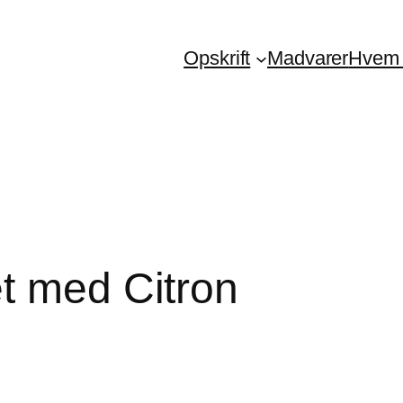
Opskrift
Madvarer
Hvem 
et med Citron