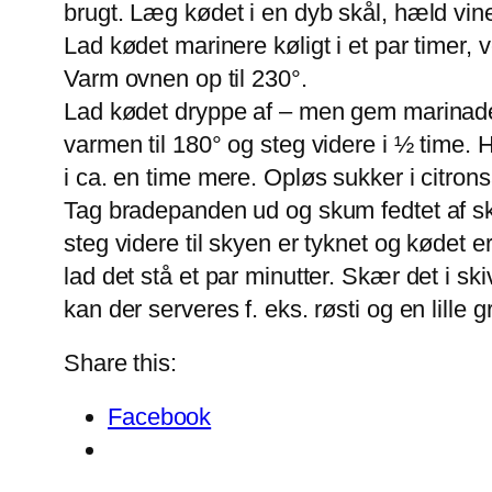
brugt. Læg kødet i en dyb skål, hæld vin
Lad kødet marinere køligt i et par timer, v
Varm ovnen op til 230°.
Lad kødet dryppe af – men gem marinade
varmen til 180° og steg videre i ½ time.
i ca. en time mere. Opløs sukker i citrons
Tag bradepanden ud og skum fedtet af sk
steg videre til skyen er tyknet og kødet
lad det stå et par minutter. Skær det i s
kan der serveres f. eks. røsti og en lille g
Share this:
Facebook