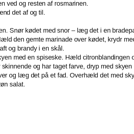
en ved og resten af rosmarinen.
end det af og til.
n. Snør kødet med snor – læg det i en bradep
 Hæld den gemte marinade over kødet, krydr med
aft og brandy i en skål.
yen med en spiseske. Hæld citronblandingen ov
 er skinnende og har taget farve, dryp med skye
kiver og læg det på et fad. Overhæld det med sk
røn salat.