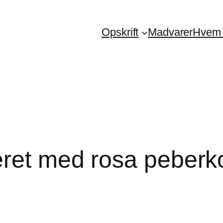
Opskrift
Madvarer
Hvem 
eret med rosa peberk