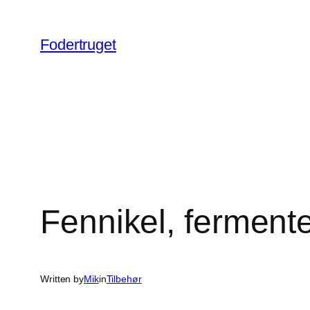
Spring
til
Fodertruget
indhold
Fennikel, ferment
Written by
Mik
in
Tilbehør