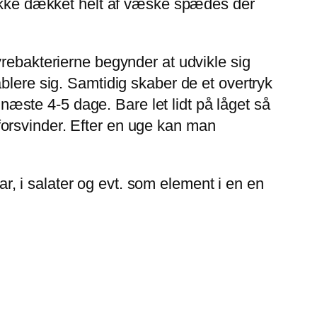
n ikke dækket helt af væske spædes der
yrebakterierne begynder at udvikle sig
blere sig. Samtidig skaber de et overtryk
 næste 4-5 dage. Bare let lidt på låget så
orsvinder. Efter en uge kan man
tar, i salater og evt. som element i en en