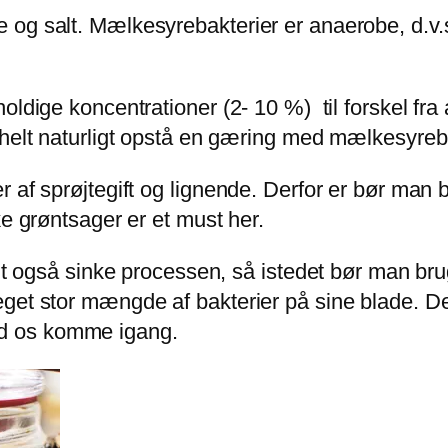
og salt. Mælkesyrebakterier er anaerobe, d.v.s.
ldige koncentrationer (2- 10 %) til forskel fra 
 helt naturligt opstå en gæring med mælkesyreba
af sprøjtegift og lignende. Derfor er bør man br
ke grøntsager er et must her.
lt også sinke processen, så istedet bør man brug
get stor mængde af bakterier på sine blade. Der
d os komme igang.