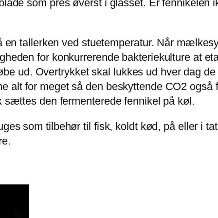
lblade som pres øverst i glasset. Er fennikele
 på en tallerken ved stuetemperatur. Når mælkes
gheden for konkurrerende bakteriekulture at eta
at løbe ud. Overtrykket skal lukkes ud hver dag de
ne alt for meget så den beskyttende CO2 også f
ok sættes den fermenterede fennikel på køl.
s som tilbehør til fisk, koldt kød, på eller i ta
re.