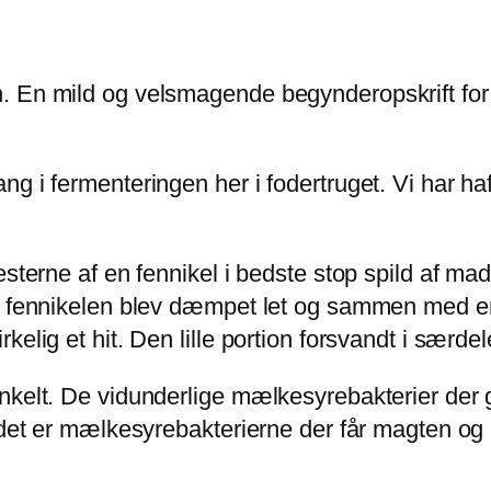
. En mild og velsmagende begynderopskrift for 
g i fermenteringen her i fodertruget. Vi har haf
terne af en fennikel i bedste stop spild af mad-st
r i fennikelen blev dæmpet let og sammen med 
elig et hit. Den lille portion forsvandt i særdele
nkelt. De vidunderlige mælkesyrebakterier der g
t det er mælkesyrebakterierne der får magten og