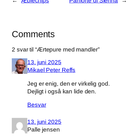
←
Æblechips
Panforte di Sienna
→
Comments
2 svar til “Ærtepure med mandler”
13. juni 2025
Mikael Peter Reffs
Jeg er enig, den er virkelig god.
Dejligt i også kan lide den.
Besvar
13. juni 2025
Palle jensen