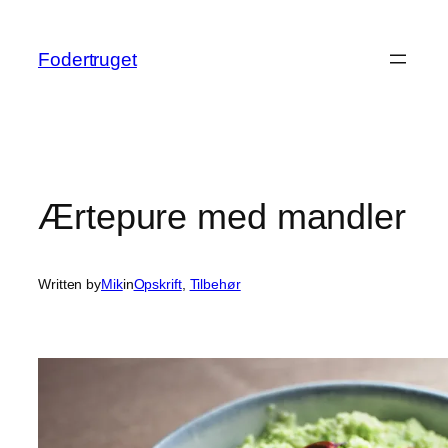
Spring
til
Fodertruget
indhold
Ærtepure med mandler
Written by
Mik
in
Opskrift
, 
Tilbehør