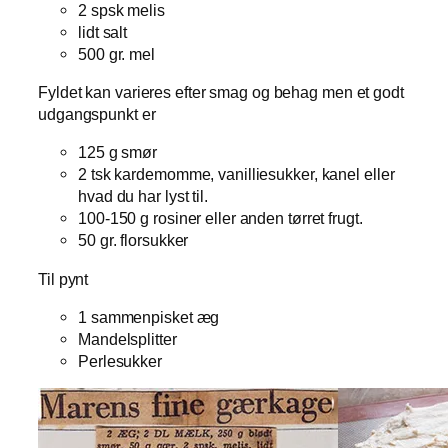
2 spsk melis
lidt salt
500 gr. mel
Fyldet kan varieres efter smag og behag men et godt
udgangspunkt er
125 g smør
2 tsk kardemomme, vanilliesukker, kanel eller
hvad du har lyst til.
100-150 g rosiner eller anden tørret frugt.
50 gr. florsukker
Til pynt
1 sammenpisket æg
Mandelsplitter
Perlesukker