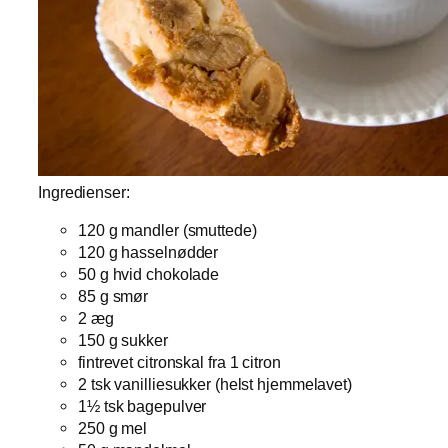
Ingredienser:
120 g mandler (smuttede)
120 g hasselnødder
50 g hvid chokolade
85 g smør
2 æg
150 g sukker
fintrevet citronskal fra 1 citron
2 tsk vanilliesukker (helst hjemmelavet)
1½ tsk bagepulver
250 g mel