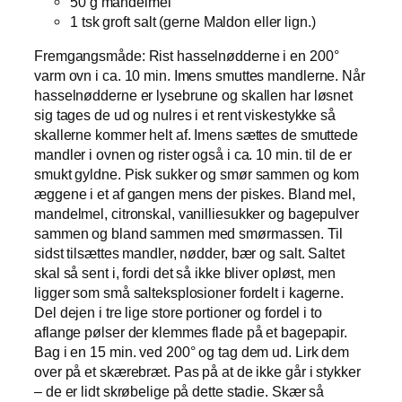
50 g mandelmel
1 tsk groft salt (gerne Maldon eller lign.)
Fremgangsmåde: Rist hasselnødderne i en 200°
varm ovn i ca. 10 min. Imens smuttes mandlerne. Når
hasselnødderne er lysebrune og skallen har løsnet
sig tages de ud og nulres i et rent viskestykke så
skallerne kommer helt af. Imens sættes de smuttede
mandler i ovnen og rister også i ca. 10 min. til de er
smukt gyldne. Pisk sukker og smør sammen og kom
æggene i et af gangen mens der piskes. Bland mel,
mandelmel, citronskal, vanilliesukker og bagepulver
sammen og bland sammen med smørmassen. Til
sidst tilsættes mandler, nødder, bær og salt. Saltet
skal så sent i, fordi det så ikke bliver opløst, men
ligger som små salteksplosioner fordelt i kagerne.
Del dejen i tre lige store portioner og fordel i to
aflange pølser der klemmes flade på et bagepapir.
Bag i en 15 min. ved 200° og tag dem ud. Lirk dem
over på et skærebræt. Pas på at de ikke går i stykker
– de er lidt skrøbelige på dette stadie. Skær så