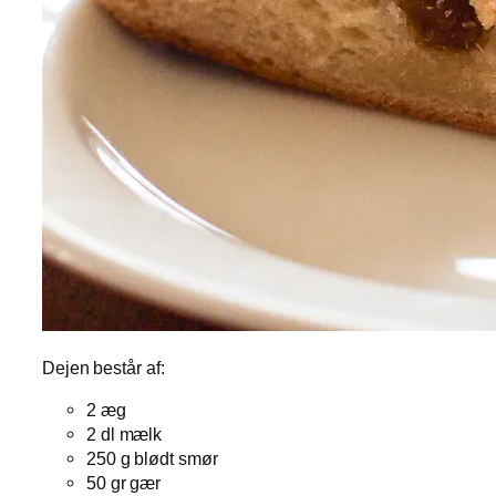
Dejen består af:
2 æg
2 dl mælk
250 g blødt smør
50 gr gær