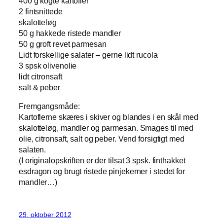
400 g kogte kartofler
2 fintsnittede
skalotteløg
50 g hakkede ristede mandler
50 g groft revet parmesan
Lidt forskellige salater – gerne lidt rucola
3 spsk olivenolie
lidt citronsaft
salt & peber
Fremgangsmåde:
Kartoflerne skæres i skiver og blandes i en skål med
skalotteløg, mandler og parmesan. Smages til med
olie, citronsaft, salt og peber. Vend forsigtigt med
salaten.
(I originalopskriften er der tilsat 3 spsk. finthakket
esdragon og brugt ristede pinjekerner i stedet for
mandler…)
29. oktober 2012