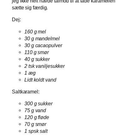
jeg ikke helt havde tålmod til at lade karamellen
sætte sig færdig.
Dej:
160 g mel
30 g mandelmel
30 g cacaopulver
110 g smør
40 g sukker
2 tsk vaniljesukker
1 æg
Lidt koldt vand
Saltkaramel:
300 g sukker
75 g vand
120 g fløde
70 g smør
1 spsk salt