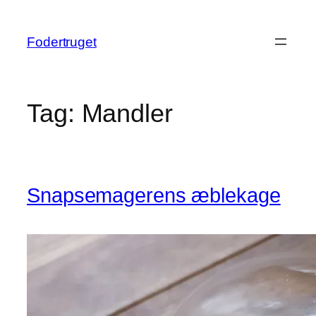
Spring
til
Fodertruget
indhold
Tag:
Mandler
Snapsemagerens æblekage