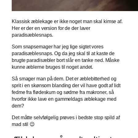
Klassisk æblekage er ikke noget man skal kimse af.
Her er der en version for de der laver
paradisæblesnaps.
Som snapsemager har jeg lige sigtet vores
paradisæblesnaps. Og da jeg skal til at kaste de
brugte paradisæbler bort slår en tanke ned. Måske
kunne æblerne bruges til noget andet.
Så smager man på dem. Det er æblebitterhed og
sprit i en skønsom blanding der vil have godt af lidt
fedme fra flødeskum og sødme fra makroner, så
hvorfor ikke lave en gammeldags æblekage med
dem?
Det måtte selvfølgelig prøves i bedste stop spild af
mad stil 😉