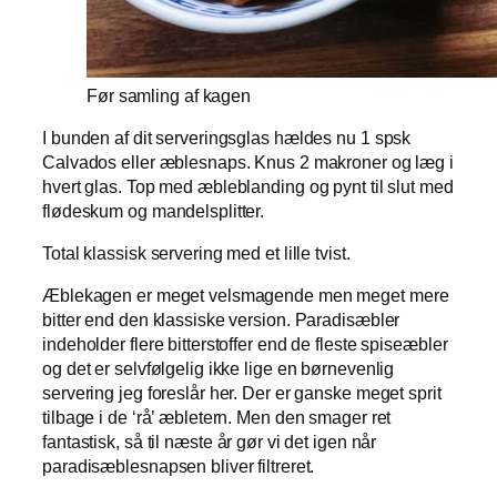
Før samling af kagen
I bunden af dit serveringsglas hældes nu 1 spsk
Calvados eller æblesnaps. Knus 2 makroner og læg i
hvert glas. Top med æbleblanding og pynt til slut med
flødeskum og mandelsplitter.
Total klassisk servering med et lille tvist.
Æblekagen er meget velsmagende men meget mere
bitter end den klassiske version. Paradisæbler
indeholder flere bitterstoffer end de fleste spiseæbler
og det er selvfølgelig ikke lige en børnevenlig
servering jeg foreslår her. Der er ganske meget sprit
tilbage i de ‘rå’ æbletern. Men den smager ret
fantastisk, så til næste år gør vi det igen når
paradisæblesnapsen bliver filtreret.