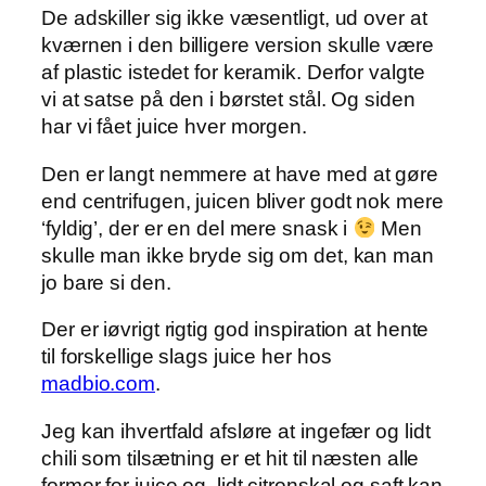
De adskiller sig ikke væsentligt, ud over at
kværnen i den billigere version skulle være
af plastic istedet for keramik. Derfor valgte
vi at satse på den i børstet stål. Og siden
har vi fået juice hver morgen.
Den er langt nemmere at have med at gøre
end centrifugen, juicen bliver godt nok mere
‘fyldig’, der er en del mere snask i
Men
skulle man ikke bryde sig om det, kan man
jo bare si den.
Der er iøvrigt rigtig god inspiration at hente
til forskellige slags juice her hos
madbio.com
.
Jeg kan ihvertfald afsløre at ingefær og lidt
chili som tilsætning er et hit til næsten alle
former for juice og lidt citronskal og saft kan