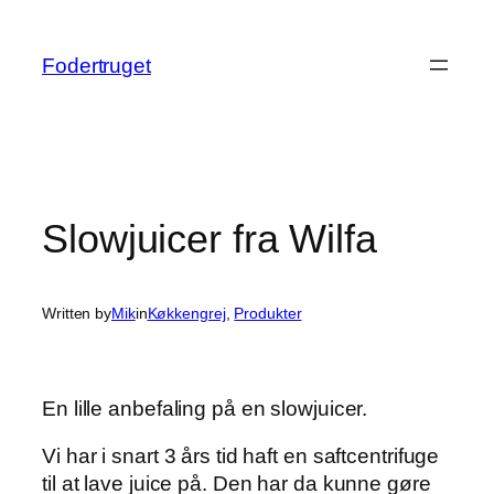
Spring
til
Fodertruget
indhold
Slowjuicer fra Wilfa
Written by
Mik
in
Køkkengrej
, 
Produkter
En lille anbefaling på en slowjuicer.
Vi har i snart 3 års tid haft en saftcentrifuge
til at lave juice på. Den har da kunne gøre