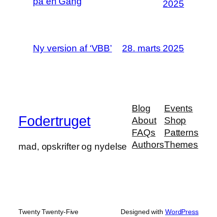
på én Gang
2025
Ny version af ‘VBB’
28. marts 2025
Blog
Events
Fodertruget
About
Shop
FAQs
Patterns
Authors
Themes
mad, opskrifter og nydelse
Twenty Twenty-Five
Designed with
WordPress