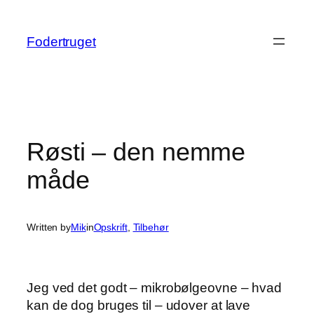
Spring
til
Fodertruget
indhold
Røsti – den nemme
måde
Written by
Mik
in
Opskrift
, 
Tilbehør
Jeg ved det godt – mikrobølgeovne – hvad
kan de dog bruges til – udover at lave