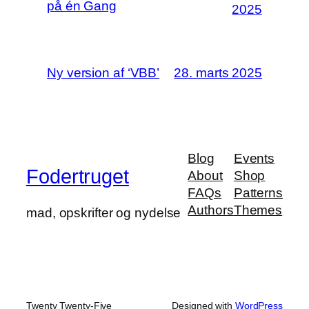
på én Gang
2025
Ny version af ‘VBB’
28. marts 2025
Blog
Events
Fodertruget
About
Shop
FAQs
Patterns
Authors
Themes
mad, opskrifter og nydelse
Twenty Twenty-Five
Designed with
WordPress