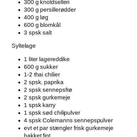
300 g knoldselleri
300 g persillerødder
400 g løg
600 g blomkål
3 spsk salt
Syltelage
1 liter lagereddike
600 g sukker
1-2 thai chilier
2 spsk. paprika
2 spsk sennepsfrø
2 spsk gurkemeje
1 spsk karry
1 spsk sød chilipulver
4 spsk Colemanns sennepspulver
evt et par stængler frisk gurkemeje
hakket fint