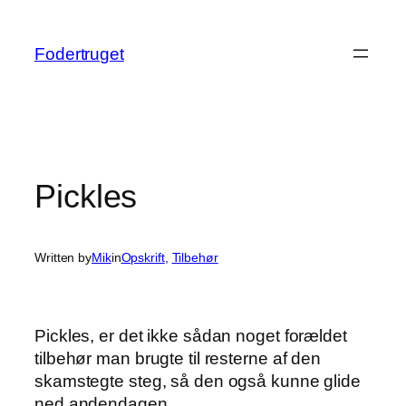
Spring
til
Fodertruget
indhold
Pickles
Written by
Mik
in
Opskrift
, 
Tilbehør
Pickles, er det ikke sådan noget forældet
tilbehør man brugte til resterne af den
skamstegte steg, så den også kunne glide
ned andendagen.