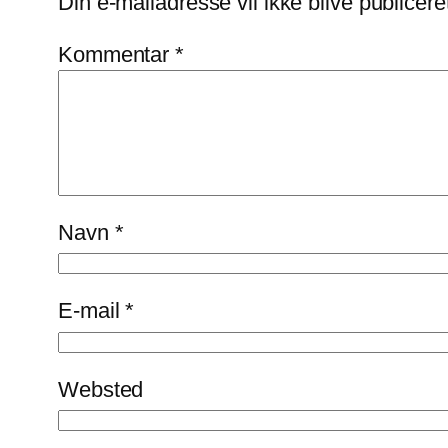
Din e-mailadresse vil ikke blive publicere
Kommentar
*
Navn
*
E-mail
*
Websted