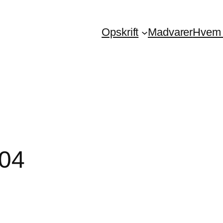
Opskrift
Madvarer
Hvem 
_04