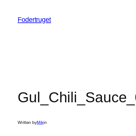
Spring
til
Fodertruget
indhold
Gul_Chili_Sauce
Written by
Mik
in