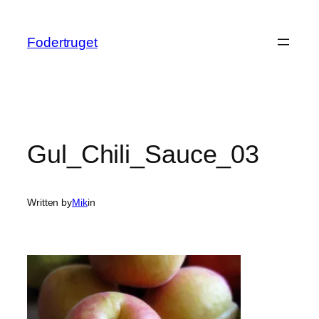
Spring
til
Fodertruget
indhold
Gul_Chili_Sauce_03
Written by
Mik
in