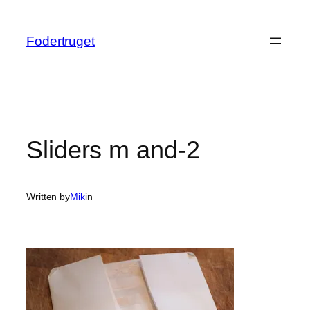
Spring
til
Fodertruget
indhold
Sliders m and-2
Written by
Mik
in