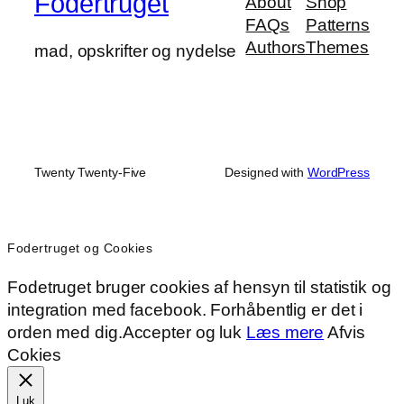
Fodertruget
About
Shop
FAQs
Patterns
Authors
Themes
mad, opskrifter og nydelse
Twenty Twenty-Five
Designed with
WordPress
Fodertruget og Cookies
Fodetruget bruger cookies af hensyn til statistik og
integration med facebook. Forhåbentlig er det i
orden med dig.
Accepter og luk
Læs mere
Afvis
Cokies
Luk