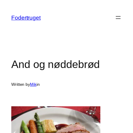
Spring
til
Fodertruget
indhold
And og nøddebrød
Written by
Mik
in