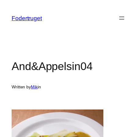
Spring
til
Fodertruget
indhold
And&Appelsin04
Written by
Mik
in