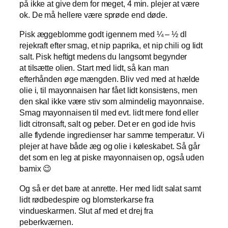
på ikke at give dem for meget, 4 min. plejer at være
ok. De må hellere være sprøde end døde.
Pisk æggeblomme godt igennem med ¼ – ½ dl
rejekraft efter smag, et nip paprika, et nip chili og lidt
salt. Pisk heftigt medens du langsomt begynder
at tilsætte olien. Start med lidt, så kan man
efterhånden øge mængden. Bliv ved med at hælde
olie i, til mayonnaisen har fået lidt konsistens, men
den skal ikke være stiv som almindelig mayonnaise.
Smag mayonnaisen til med evt. lidt mere fond eller
lidt citronsaft, salt og peber. Det er en god ide hvis
alle flydende ingredienser har samme temperatur. Vi
plejer at have både æg og olie i køleskabet. Så går
det som en leg at piske mayonnaisen op, også uden
bamix 😉
Og så er det bare at anrette. Her med lidt salat samt
lidt rødbedespire og blomsterkarse fra
vindueskarmen. Slut af med et drej fra
peberkværnen.