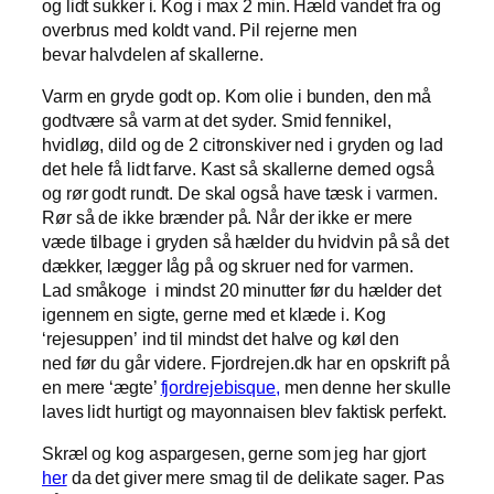
og lidt sukker i. Kog i max 2 min. Hæld vandet fra og
overbrus med koldt vand. Pil rejerne men
bevar halvdelen af skallerne.
Varm en gryde godt op. Kom olie i bunden, den må
godtvære så varm at det syder. Smid fennikel,
hvidløg, dild og de 2 citronskiver ned i gryden og lad
det hele få lidt farve. Kast så skallerne derned også
og rør godt rundt. De skal også have tæsk i varmen.
Rør så de ikke brænder på. Når der ikke er mere
væde tilbage i gryden så hælder du hvidvin på så det
dækker, lægger låg på og skruer ned for varmen.
Lad småkoge i mindst 20 minutter før du hælder det
igennem en sigte, gerne med et klæde i. Kog
‘rejesuppen’ ind til mindst det halve og køl den
ned før du går videre. Fjordrejen.dk har en opskrift på
en mere ‘ægte’
fjordrejebisque,
men denne her skulle
laves lidt hurtigt og mayonnaisen blev faktisk perfekt.
Skræl og kog aspargesen, gerne som jeg har gjort
her
da det giver mere smag til de delikate sager. Pas