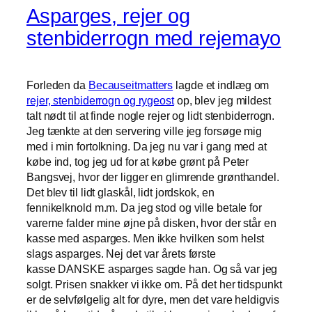
Asparges, rejer og
stenbiderrogn med rejemayo
Forleden da
Becauseitmatters
lagde et indlæg om
rejer, stenbiderrogn og rygeost
op, blev jeg mildest
talt nødt til at finde nogle rejer og lidt stenbiderrogn.
Jeg tænkte at den servering ville jeg forsøge mig
med i min fortolkning. Da jeg nu var i gang med at
købe ind, tog jeg ud for at købe grønt på Peter
Bangsvej, hvor der ligger en glimrende grønthandel.
Det blev til lidt glaskål, lidt jordskok, en
fennikelknold m.m. Da jeg stod og ville betale for
varerne falder mine øjne på disken, hvor der står en
kasse med asparges. Men ikke hvilken som helst
slags asparges. Nej det var årets første
kasse DANSKE asparges sagde han. Og så var jeg
solgt. Prisen snakker vi ikke om. På det her tidspunkt
er de selvfølgelig alt for dyre, men det vare heldigvis