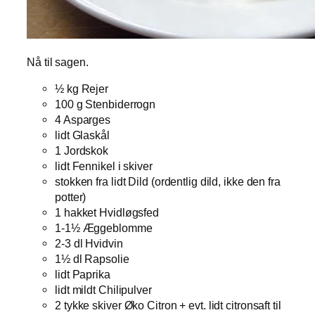
Nå til sagen.
½ kg Rejer
100 g Stenbiderrogn
4 Asparges
lidt Glaskål
1 Jordskok
lidt Fennikel i skiver
stokken fra lidt Dild (ordentlig dild, ikke den fra
potter)
1 hakket Hvidløgsfed
1-1½ Æggeblomme
2-3 dl Hvidvin
1½ dl Rapsolie
lidt Paprika
lidt mildt Chilipulver
2 tykke skiver Øko Citron + evt. lidt citronsaft til