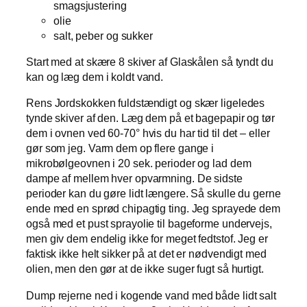
smagsjustering
olie
salt, peber og sukker
Start med at skære 8 skiver af Glaskålen så tyndt du
kan og læg dem i koldt vand.
Rens Jordskokken fuldstændigt og skær ligeledes
tynde skiver af den. Læg dem på et bagepapir og tør
dem i ovnen ved 60-70° hvis du har tid til det – eller
gør som jeg. Varm dem op flere gange i
mikrobølgeovnen i 20 sek. perioder og lad dem
dampe af mellem hver opvarmning. De sidste
perioder kan du gøre lidt længere. Så skulle du gerne
ende med en sprød chipagtig ting. Jeg sprayede dem
også med et pust sprayolie til bageforme undervejs,
men giv dem endelig ikke for meget fedtstof. Jeg er
faktisk ikke helt sikker på at det er nødvendigt med
olien, men den gør at de ikke suger fugt så hurtigt.
Dump rejerne ned i kogende vand med både lidt salt