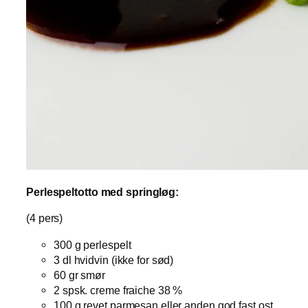
Perlespeltotto med springløg:
(4 pers)
300 g perlespelt
3 dl hvidvin (ikke for sød)
60 gr smør
2 spsk. creme fraiche 38 %
100 g revet parmesan eller anden god fast ost