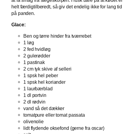
helt færdigtilberedt, så giv det endelig ikke for lang tid
på panden.
Glace:
Ben og tørre hinder fra tværrebet
1 løg
2 fed hvidløg
2 gulerødder
1 pastinak
2 cm tyk skive af selleri
1 spsk hel peber
1 spsk hel koriander
1 laurbærblad
1 dl portvin
2 dl rødvin
vand så det dækker
tomatpure eller tomat passata
olivenolie
lidt flydende oksefond (gerne fra oscar)