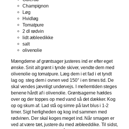
Champignon
Løg
Hvidløg
Tomatpure
2 dl rødvin
lidt æbleedikke
salt
olivenolie
Mængderne af grøntsager justeres ind er efter eget
ønske. Snit alt grønt i tynde skiver, vendte dem med
olivenolie og tomatpure. Læg dem i et fad i et tyndt
lag og steg dem i ovnen ved 150° i en times tid. De
skal vendes jævnligt undervejs. I mellemtiden steges
benene hårdt af i olivenolie. Grøntsagerne hældes
over og der toppes op med vand så det dækker. Kog
op og skum af. Lad stå og simre på lavt blus i 1-2
timer. Sigt herligheden og kog ind sammen med
rødvinen. Der skal koges meget ind. Når smagen er
ved at være tæt, justere du med æbleeddike. Til sidst,