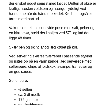
der er sket noget seriøst med kødet. Duften af okse er
kraftig, næsten voldsom og hænger tydeligt ved
hænderne når du håndtere kødet. Kødet er også er
tørret mærkbart ud.
Vakuumer det i en sousvide pose med salt, peber og
en klat smør, hæld det i baljen ved 57° og lad det
ligge 48 timer.
Skær ben og skind af og læg kødet på køl.
Ved servering skæres tværrebet i passende stykker
og ristes op på en varm pande. Jeg serverede med
selleripure, chips af jordskok, svampe, tranebær og
en god sauce.
Selleripure.
½ selleri
ca. 3 dl mælk
175 gr smør
muskatblomme