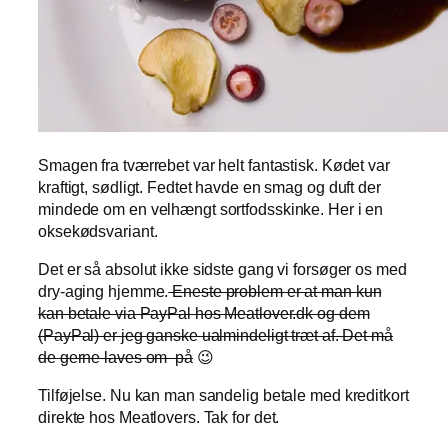
Smagen fra tværrebet var helt fantastisk. Kødet var
kraftigt, sødligt. Fedtet havde en smag og duft der
mindede om en velhængt sortfodsskinke. Her i en
oksekødsvariant.
Det er så absolut ikke sidste gang vi forsøger os med
dry-aging hjemme.
Eneste problem er at man kun
kan betale via PayPal hos Meatlover.dk og dem
(PayPal) er jeg ganske ualmindeligt træt af. Det må
de gerne laves om på
😉
Tilføjelse. Nu kan man sandelig betale med kreditkort
direkte hos Meatlovers. Tak for det.