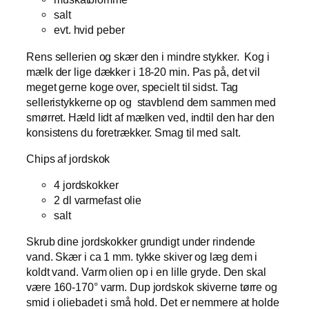
salt
evt. hvid peber
Rens sellerien og skær den i mindre stykker. Kog i
mælk der lige dækker i 18-20 min. Pas på, det vil
meget gerne koge over, specielt til sidst. Tag
selleristykkerne op og stavblend dem sammen med
smørret. Hæld lidt af mælken ved, indtil den har den
konsistens du foretrækker. Smag til med salt.
Chips af jordskok
4 jordskokker
2 dl varmefast olie
salt
Skrub dine jordskokker grundigt under rindende
vand. Skær i ca 1 mm. tykke skiver og læg dem i
koldt vand. Varm olien op i en lille gryde. Den skal
være 160-170° varm. Dup jordskok skiverne tørre og
smid i oliebadet i små hold. Det er nemmere at holde