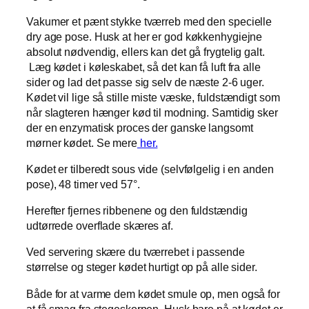
Vakumer et pænt stykke tværreb med den specielle
dry age pose. Husk at her er god køkkenhygiejne
absolut nødvendig, ellers kan det gå frygtelig galt.
Læg kødet i køleskabet, så det kan få luft fra alle
sider og lad det passe sig selv de næste 2-6 uger.
Kødet vil lige så stille miste væske, fuldstændigt som
når slagteren hænger kød til modning. Samtidig sker
der en enzymatisk proces der ganske langsomt
mørner kødet. Se mere
her.
Kødet er tilberedt sous vide (selvfølgelig i en anden
pose), 48 timer ved 57°.
Herefter fjernes ribbenene og den fuldstændig
udtørrede overflade skæres af.
Ved servering skære du tværrebet i passende
størrelse og steger kødet hurtigt op på alle sider.
Både for at varme dem kødet smule op, men også for
at få smag fra stegeskorpen. Husk bare på at kødet er