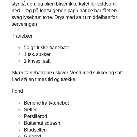
styr på dem og olien bliver ikke kølet for voldsomt
ned. Læg på fedtsugende papir når de har fået en
svag lysebrun tone. Drys med salt umiddelbart før
serveringen
Tranebær
50 gr. friske tranebær
1 tsk. sukker
1 knvsp. salt
Skær tranebærene i skiver. Vend med sukker og salt.
Lad stå en times tid og trække.
Fond
Benene fra tværrebet
Selleri
Persillerod
Butternut squash
Bladselleri
Gulerod