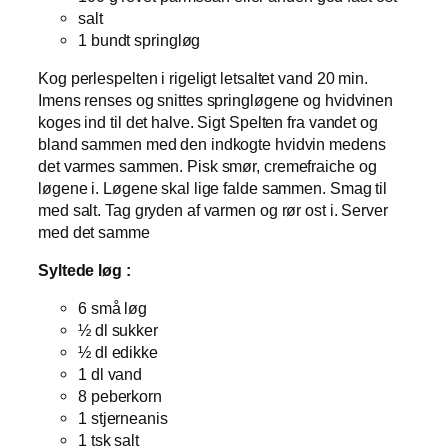
salt
1 bundt springløg
Kog perlespelten i rigeligt letsaltet vand 20 min.
Imens renses og snittes springløgene og hvidvinen
koges ind til det halve. Sigt Spelten fra vandet og
bland sammen med den indkogte hvidvin medens
det varmes sammen. Pisk smør, cremefraiche og
løgene i. Løgene skal lige falde sammen. Smag til
med salt. Tag gryden af varmen og rør ost i. Server
med det samme
Syltede løg :
6 små løg
½ dl sukker
½ dl edikke
1 dl vand
8 peberkorn
1 stjerneanis
1 tsk salt