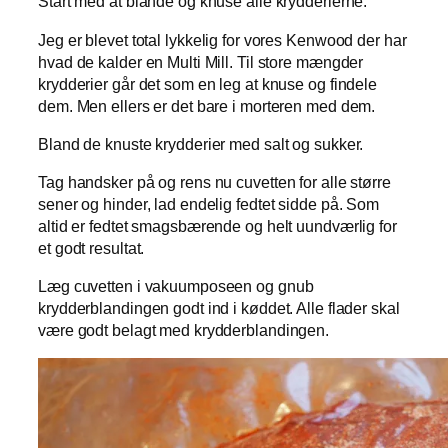
Start med at blande og knuse alle krydderierne.
Jeg er blevet total lykkelig for vores Kenwood der har
hvad de kalder en Multi Mill. Til store mængder
krydderier går det som en leg at knuse og findele
dem. Men ellers er det bare i morteren med dem.
Bland de knuste krydderier med salt og sukker.
Tag handsker på og rens nu cuvetten for alle større
sener og hinder, lad endelig fedtet sidde på. Som
altid er fedtet smagsbærende og helt uundværlig for
et godt resultat.
Læg cuvetten i vakuumposeen og gnub
krydderblandingen godt ind i køddet. Alle flader skal
være godt belagt med krydderblandingen.