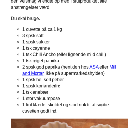
den velsmag vi endte op med i slutproduktet alle
anstrengelser værd.
Du skal bruge.
1 cuvette på ca 1 kg
3 spsk salt
1 spsk sukker
1 tsk cayenne
1 tsk Chili Ancho (eller lignende mild chili)
1 tsk røget paprika
2 spsk god paprika (hent den hos
ASA
eller
Mill
and Mortar
, ikke på supermarkedshylden)
1 spsk hel sort peber
1 spsk korianderfrø
1 tsk enebær
1 stor vakuumpose
1 fint klæde, skoldet og stort nok til at svøbe
cuvetten godt ind.