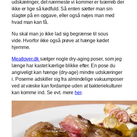
udskæringer, det nærmeste vi kommer er tværreb der
ikke er lige så kødfuld. Så enten sætter man sin
slagter på en opgave, eller også nøjes man med
hvad man kan få.
Nu skal man jo ikke lad sig begrænse til sous
vide. Hvorfor ikke også prøve at hænge kødet
hjemme.
Meatlover.dk
sælger nogle dry-aging poser, som jeg
længe har kastet kærlige blikke efter. En pose du
angiveligt kan hænge (dry-age) mindre udskæringer
i. Poserne adskiller sig fra almindelige vakuumposer
ved at væske kan fordampe uden at bakteriekulturer
kan komme ind. Se evt. mere
her
.