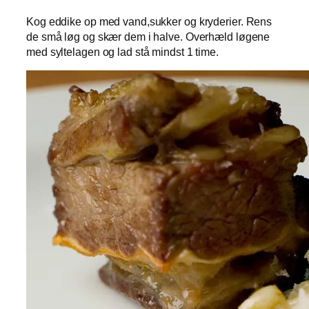
Kog eddike op med vand,sukker og kryderier. Rens
de små løg og skær dem i halve. Overhæld løgene
med syltelagen og lad stå mindst 1 time.