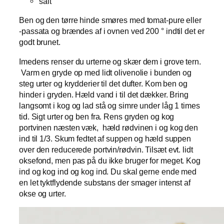
salt
Ben og den tørre hinde smøres med tomat-pure eller
-passata og brændes af i ovnen ved 200 ° indtil det er
godt brunet.
Imedens renser du urterne og skær dem i grove tern.
Varm en gryde op med lidt olivenolie i bunden og
steg urter og krydderier til det dufter. Kom ben og
hinder i gryden. Hæld vand i til det dækker. Bring
langsomt i kog og lad stå og simre under låg 1 times
tid. Sigt urter og ben fra. Rens gryden og kog
portvinen næsten væk, hæld rødvinen i og kog den
ind til 1/3. Skum fedtet af suppen og hæld suppen
over den reducerede portvin/rødvin. Tilsæt evt. lidt
oksefond, men pas på du ikke bruger for meget. Kog
ind og kog ind og kog ind. Du skal gerne ende med
en let tyktflydende substans der smager intenst af
okse og urter.