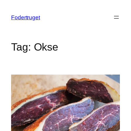
Spring
til
Fodertruget
indhold
Tag:
Okse