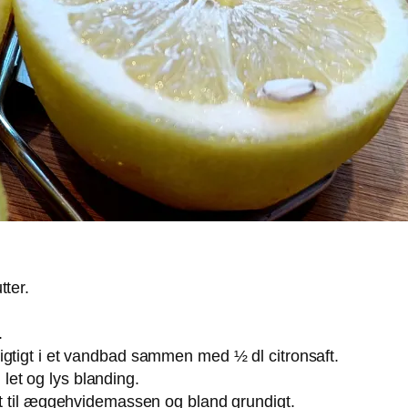
tter.
.
igtigt i et vandbad sammen med ½ dl citronsaft.
et og lys blanding.
ft til æggehvidemassen og bland grundigt.