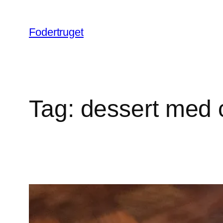
Spring
til
Fodertruget
indhold
Tag:
dessert med c