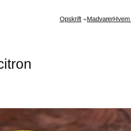
Opskrift
Madvarer
Hvem 
itron