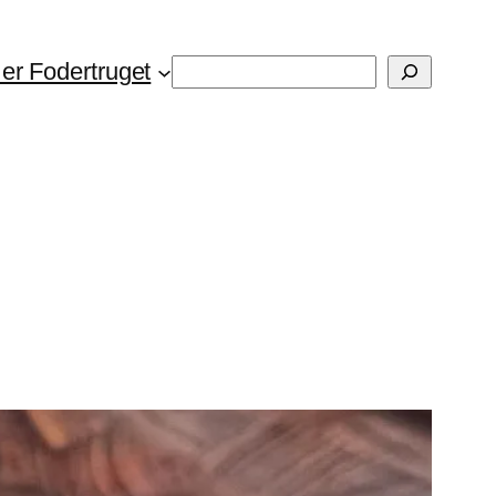
Søg
er Fodertruget