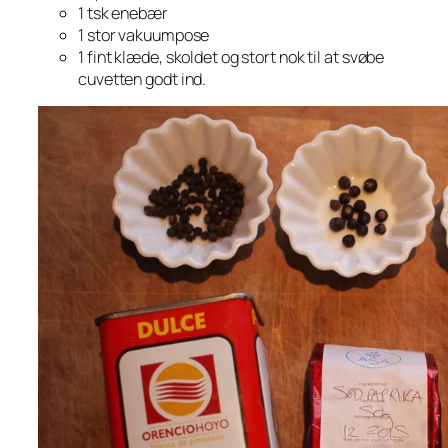
1 tsk enebær
1 stor vakuumpose
1 fint klæde, skoldet og stort nok til at svøbe
cuvetten godt ind.