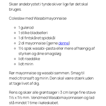
Skær andebrystet i tynde skiver lige før det skal
bruges.
Coleslaw med Wasabimayonnaise
1 gulerod
1 stilke bladselleri
1 dl fintskåret spidskål
2 dl mayonnaise (gerne
denne
)
1½ spsk wasabi-pasta eller mere afhængig af
styrken og dine smagsløg
lidt riseddike
lidt mirin
Rør mayonnaise og wasabi sammen. Smag til
med citronsaft og mirin. Den skal være stærk uden
at tage livet af dig.
Rens og skær alle grøntsager i 3 cm lange fine stave
1½ x 1½ mm. Vend med Wasabimayonnaisen og lad
stå mindst 1 time i køleskabet.