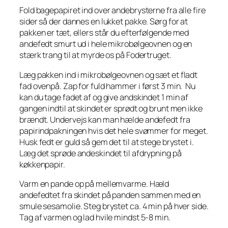
Fold bagepapiret ind over andebrysterne fra alle fire
sider så der dannes en lukket pakke. Sørg for at
pakken er tæt, ellers står du efterfølgende med
andefedt smurt ud i hele mikrobølgeovnen og en
stærk trang til at myrde os på Fodertruget.
Læg pakken ind i mikrobølgeovnen og sæt et fladt
fad ovenpå. Zap for fuld hammer i først 3 min. Nu
kan du tage fadet af og give andskindet 1 min af
gangen indtil at skindet er sprødt og brunt men ikke
brændt. Undervejs kan man hælde andefedt fra
papirindpakningen hvis det hele svømmer for meget.
Husk fedt er guld så gem det til at stege brystet i.
Læg det sprøde andeskindet til afdrypning på
køkkenpapir.
Varm en pande op på mellemvarme. Hæld
andefedtet fra skindet på panden sammen med en
smule sesamolie. Steg brystet ca. 4 min på hver side.
Tag af varmen og lad hvile mindst 5-8 min.