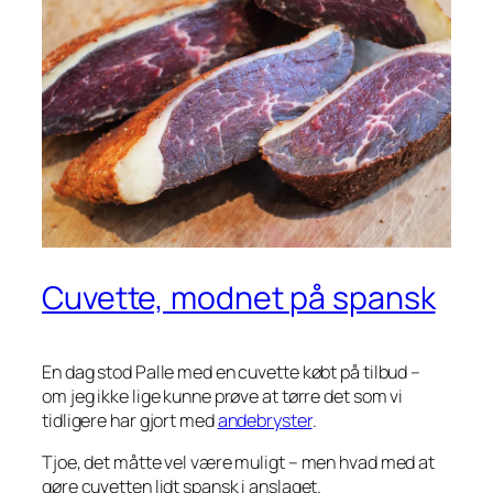
Cuvette, modnet på spansk
En dag stod Palle med en cuvette købt på tilbud –
om jeg ikke lige kunne prøve at tørre det som vi
tidligere har gjort med
andebryster
.
Tjoe, det måtte vel være muligt – men hvad med at
gøre cuvetten lidt spansk i anslaget.