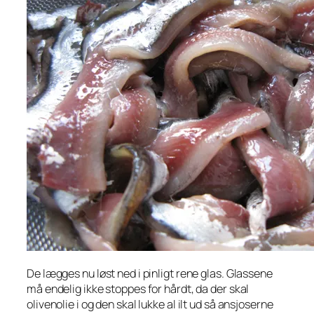
De lægges nu løst ned i pinligt rene glas. Glassene
må endelig ikke stoppes for hårdt, da der skal
olivenolie i og den skal lukke al ilt ud så ansjoserne