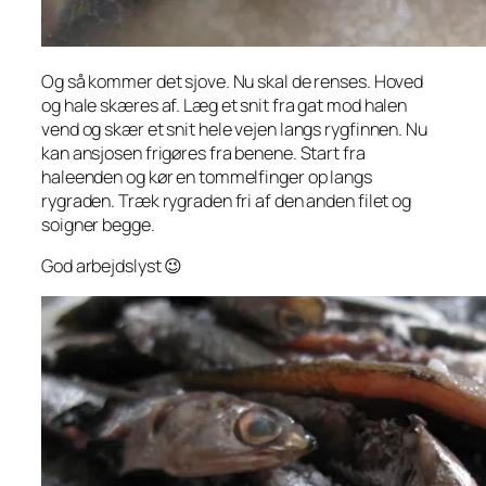
Og så kommer det sjove. Nu skal de renses. Hoved
og hale skæres af. Læg et snit fra gat mod halen
vend og skær et snit hele vejen langs rygfinnen. Nu
kan ansjosen frigøres fra benene. Start fra
haleenden og kør en tommelfinger op langs
rygraden. Træk rygraden fri af den anden filet og
soigner begge.
God arbejdslyst 😉