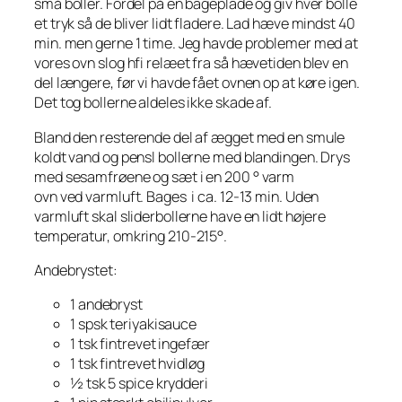
små boller. Fordel på en bageplade og giv hver bolle
et tryk så de bliver lidt fladere. Lad hæve mindst 40
min. men gerne 1 time. Jeg havde problemer med at
vores ovn slog hfi relæet fra så hævetiden blev en
del længere, før vi havde fået ovnen op at køre igen.
Det tog bollerne aldeles ikke skade af.
Bland den resterende del af ægget med en smule
koldt vand og pensl bollerne med blandingen. Drys
med sesamfrøene og sæt i en 200 ° varm
ovn ved varmluft. Bages i ca. 12-13 min. Uden
varmluft skal sliderbollerne have en lidt højere
temperatur, omkring 210-215°.
Andebrystet:
1 andebryst
1 spsk teriyakisauce
1 tsk fintrevet ingefær
1 tsk fintrevet hvidløg
½ tsk 5 spice krydderi