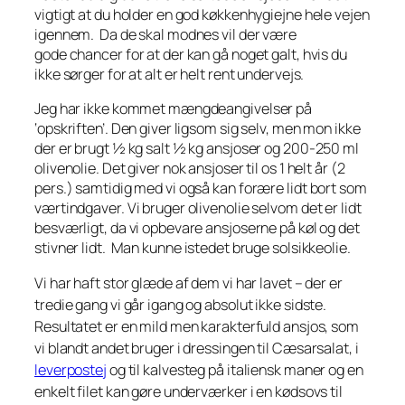
vigtigt at du holder en god køkkenhygiejne hele vejen
igennem. Da de skal modnes vil der være
gode chancer for at der kan gå noget galt, hvis du
ikke sørger for at alt er helt rent undervejs.
Jeg har ikke kommet mængdeangivelser på
‘opskriften’. Den giver ligsom sig selv, men mon ikke
der er brugt ½ kg salt ½ kg ansjoser og 200-250 ml
olivenolie. Det giver nok ansjoser til os 1 helt år (2
pers.) samtidig med vi også kan forære lidt bort som
værtindgaver. Vi bruger olivenolie selvom det er lidt
besværligt, da vi opbevare ansjoserne på køl og det
stivner lidt. Man kunne istedet bruge solsikkeolie.
Vi har haft stor glæde af dem vi har lavet – der er
tredie gang vi går igang og absolut ikke sidste.
Resultatet er en mild men karakterfuld ansjos, som
vi blandt andet bruger i dressingen til Cæsarsalat, i
leverpostej
og til kalvesteg på italiensk maner og en
enkelt filet kan gøre underværker i en kødsovs til