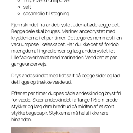
1 nip stærkt chilipulver
salt
sesamolie til stegning
Fjern skindet fra andebrystet uden at ødelægge det.
Begge dele skal bruges. Mariner andebrystet med
krydderierne i et par timer. Dette gøres nemmest i en
vacuumpose i køleskabet. Har du ikke det så fordobl
mængden af ingredienser og læg andebrystet i et
lille fad overhældt med marinaden. Vend det et par
gange undervejs.
Drys andeskindet med lidt salt på begge sider og lad
det ligge og trække væde ud.
Efter et par timer duppes både andeskind og bryst fri
for væde. Skær andeskindet i aflange 1½ cm brede
stykker og læg dem bredt ud på midten af et stort
stykke bagepapir. Stykkerne må helst ikke røre
hinanden.