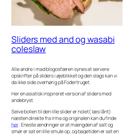
Sliders med and og wasabi
coleslaw
Alle andre i mad blogosfæren synes at servere
opskrifter på sliders i øjeblikket og den slags kan vi
da ikke side overhørig på Fodertruget.
Her en asiatisk inspireret version af sliders med
andebryst.
Selve bollen til den lille slider er nolet( læs lånt)
næsten direkte fra Irma og originalen kan du finde
her
. Eneste ændringer er at mængden af salt og
smør er sat en lille smule op, og bagetiden er sat en