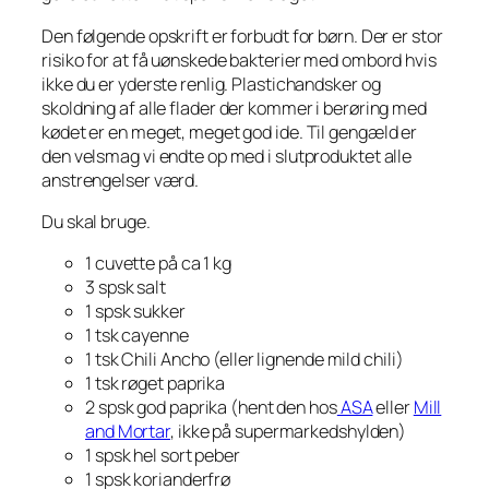
Den følgende opskrift er forbudt for børn. Der er stor
risiko for at få uønskede bakterier med ombord hvis
ikke du er yderste renlig. Plastichandsker og
skoldning af alle flader der kommer i berøring med
kødet er en meget, meget god ide. Til gengæld er
den velsmag vi endte op med i slutproduktet alle
anstrengelser værd.
Du skal bruge.
1 cuvette på ca 1 kg
3 spsk salt
1 spsk sukker
1 tsk cayenne
1 tsk Chili Ancho (eller lignende mild chili)
1 tsk røget paprika
2 spsk god paprika (hent den hos
ASA
eller
Mill
and Mortar
, ikke på supermarkedshylden)
1 spsk hel sort peber
1 spsk korianderfrø