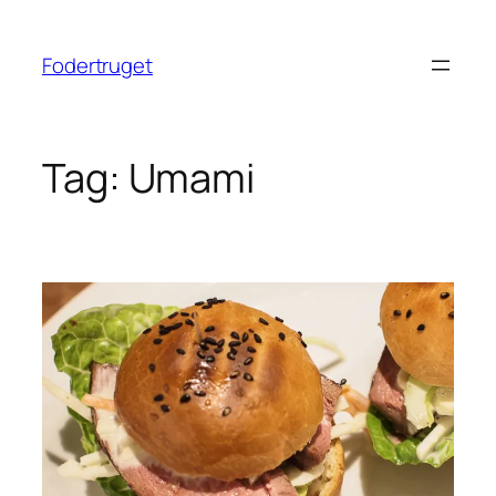
Spring
til
Fodertruget
indhold
Tag:
Umami