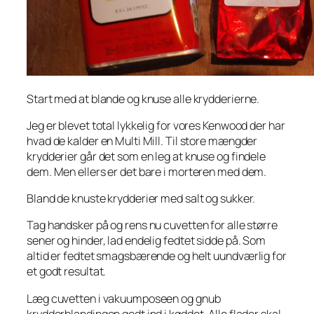
Start med at blande og knuse alle krydderierne.
Jeg er blevet total lykkelig for vores Kenwood der har
hvad de kalder en Multi Mill. Til store mængder
krydderier går det som en leg at knuse og findele
dem. Men ellers er det bare i morteren med dem.
Bland de knuste krydderier med salt og sukker.
Tag handsker på og rens nu cuvetten for alle større
sener og hinder, lad endelig fedtet sidde på. Som
altid er fedtet smagsbærende og helt uundværlig for
et godt resultat.
Læg cuvetten i vakuumposeen og gnub
krydderblandingen godt ind i køddet. Alle flader skal