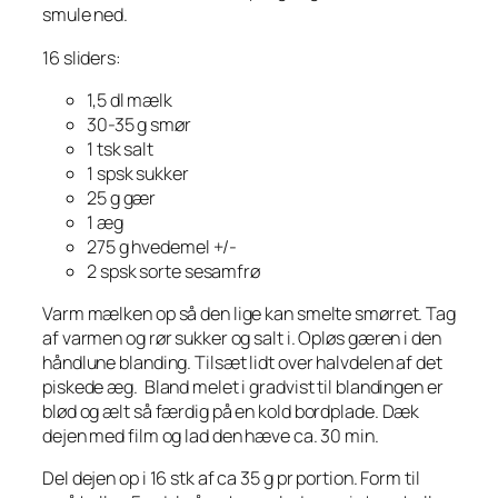
smule ned.
16 sliders:
1,5 dl mælk
30-35 g smør
1 tsk salt
1 spsk sukker
25 g gær
1 æg
275 g hvedemel +/-
2 spsk sorte sesamfrø
Varm mælken op så den lige kan smelte smørret. Tag
af varmen og rør sukker og salt i. Opløs gæren i den
håndlune blanding. Tilsæt lidt over halvdelen af det
piskede æg. Bland melet i gradvist til blandingen er
blød og ælt så færdig på en kold bordplade. Dæk
dejen med film og lad den hæve ca. 30 min.
Del dejen op i 16 stk af ca 35 g pr portion. Form til