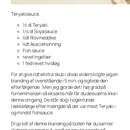
Teryakisauce.
½ dl Teryaki
1/4 dl Soyasauce
lidt Risvineddike
lidt Akaciehonning
Fish sauce
revet Ingefær
1 fed revet hvidløg
For at give lidt ekstra skub i disse sliders kogte jeg en
blanding af ovenstående i 5 min. og sigtede den
efterfølgende. Men jeg gjorde det i høj grad på
fornemmelsen så eksakte mål får du desværre ikke i
denne omgang. De står dog i nogenlunde
rækkefølge efter mængde så der var mest Teryaki i
og mindst fishsauce.
Dryp lidt af denne blanding på bollen før du samler