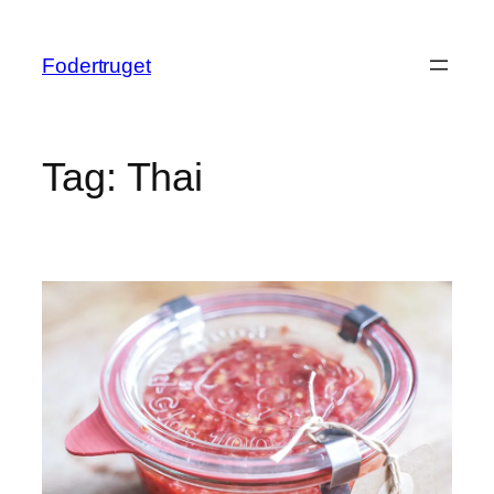
Spring
til
Fodertruget
indhold
Tag:
Thai