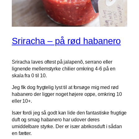
Sriracha – på rød habanero
Sriracha laves oftest på jalapenõ, serrano eller
lignende mellemstyrke chilier omkring 4-6 på en
skala fra 0 til 10.
Jeg fik dog frygtelig lyst til at forsøge mig med rød
habanero der ligger noget højere oppe, omkring 10
eller 10+.
Især fordi jeg så godt kan lide den fantastiske frugtige
duft og smag habanero har udover deres
umiddelbare styrke. Der er især abrikosduft i sådan
en fætter.