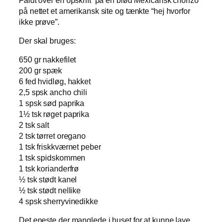
på nettet et amerikansk site og tænkte “hej hvorfor
ikke prøve”.
Der skal bruges:
650 gr nakkefilet
200 gr spæk
6 fed hvidløg, hakket
2,5 spsk ancho chili
1 spsk sød paprika
1½ tsk røget paprika
2 tsk salt
2 tsk tørret oregano
1 tsk friskkværnet peber
1 tsk spidskommen
1 tsk korianderfrø
½ tsk stødt kanel
½ tsk stødt nellike
4 spsk sherryvinedikke
Det eneste der manglede i huset for at kunne lave