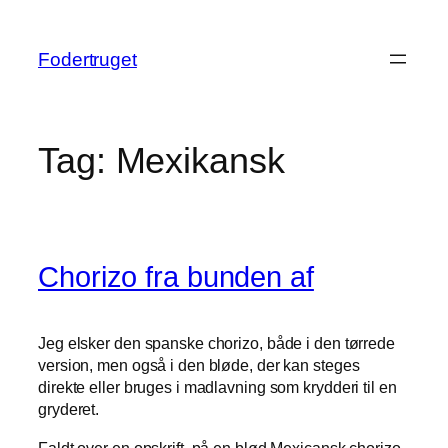
Spring
til
Fodertruget
indhold
Tag:
Mexikansk
Chorizo fra bunden af
Jeg elsker den spanske chorizo, både i den tørrede
version, men også i den bløde, der kan steges
direkte eller bruges i madlavning som krydderi til en
gryderet.
Faldt over en opskrift på en blød Mexicansk chorizo