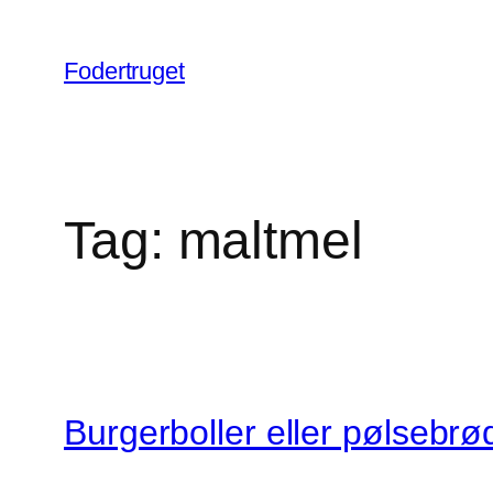
Spring
til
Fodertruget
indhold
Tag:
maltmel
Burgerboller eller pølsebrø