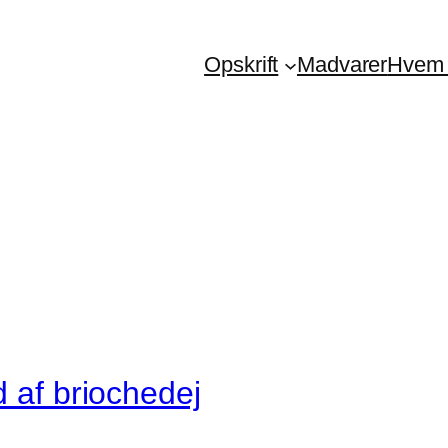
Opskrift
Madvarer
Hvem 
d af briochedej