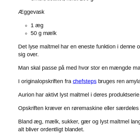
Æggevask
1 æg
50 g mælk
Det lyse maltmel har en eneste funktion i denne op
sig over.
Man skal passe på med hvor stor en mængde man b
I originalopskriften fra
chefstep
s
bruges ren amylase
Aurion har aktivt lyst maltmel i deres produktseri
Opskriften kræver en røremaskine eller særdeles go
Bland æg, mælk, sukker, gær og lyst maltmel langs
alt bliver ordentligt blandet.