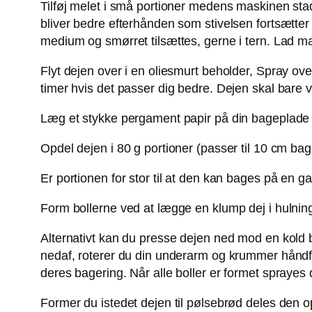
Tilføj melet i små portioner medens maskinen sta
bliver bedre efterhånden som stivelsen fortsætt
medium og smørret tilsættes, gerne i tern. Lad ma
Flyt dejen over i en oliesmurt beholder, Spray ove
timer hvis det passer dig bedre. Dejen skal bare 
Læg et stykke pergament papir på din bageplade og 
Opdel dejen i 80 g portioner (passer til 10 cm ba
Er portionen for stor til at den kan bages på en g
Form bollerne ved at lægge en klump dej i hulnin
Alternativt kan du presse dejen ned mod en kold 
nedaf, roterer du din underarm og krummer hånd
deres bagering. Når alle boller er formet sprayes 
Former du istedet dejen til pølsebrød deles den op