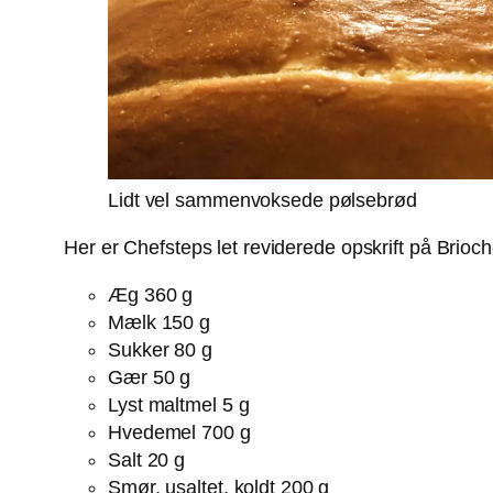
Lidt vel sammenvoksede pølsebrød
Her er Chefsteps let reviderede opskrift på Brioc
Æg 360 g
Mælk 150 g
Sukker 80 g
Gær 50 g
Lyst maltmel 5 g
Hvedemel 700 g
Salt 20 g
Smør, usaltet, koldt 200 g