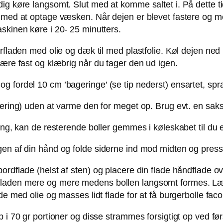
dig køre langsomt. Slut med at komme saltet i. På dette 
er med at optage væsken. Når dejen er blevet fastere o
skinen køre i 20- 25 minutters.
rfladen med olie og dæk til med plastfolie. Køl dejen ned 
være fast og klæbrig når du tager den ud igen.
fordel 10 cm ’bageringe’ (se tip nederst) ensartet, spray
gering) uden at varme den for meget op. Brug evt. en saks
ang, kan de resterende boller gemmes i køleskabet til du e
gen af din hånd og folde siderne ind mod midten og pres
bordflade (helst af sten) og placere din flade håndflade 
fladen mere og mere medens bollen langsomt formes. Læg
de med olie og masses lidt flade for at få burgerbolle faco
 i 70 gr portioner og disse strammes forsigtigt op ved før