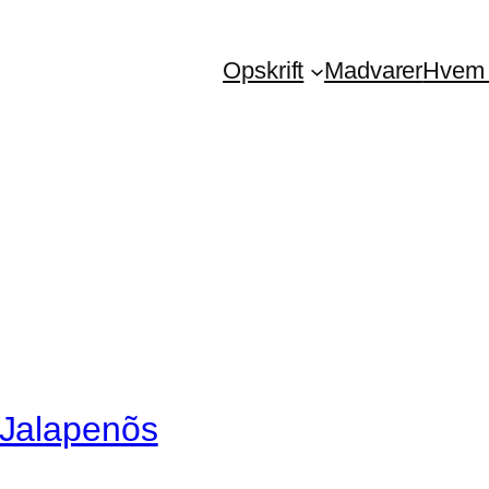
Opskrift
Madvarer
Hvem 
Jalapenõs