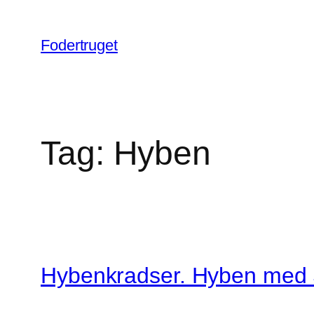
Spring
til
Fodertruget
indhold
Tag:
Hyben
Hybenkradser. Hyben med 