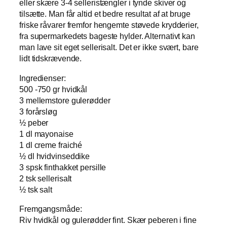
eller skære 3-4 selleristængler i tynde skiver og
tilsætte. Man får altid et bedre resultat af at bruge
friske råvarer fremfor hengemte støvede krydderier,
fra supermarkedets bageste hylder. Alternativt kan
man lave sit eget sellerisalt. Det er ikke svært, bare
lidt tidskrævende.
Ingredienser:
500 -750 gr hvidkål
3 mellemstore gulerødder
3 forårsløg
½ peber
1 dl mayonaise
1 dl creme fraiché
½ dl hvidvinseddike
3 spsk finthakket persille
2 tsk sellerisalt
½ tsk salt
Fremgangsmåde:
Riv hvidkål og gulerødder fint. Skær peberen i fine