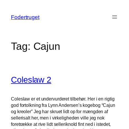
Spring
til
Fodertruget
indhold
Tag:
Cajun
Coleslaw 2
Coleslaw er et undervurderet tilbehør. Her i en rigtig
god fortolkning fra Lynn Andersen’s kogebog “Cajun
og kreoler” Jeg har skruet lidt op for mængden af
sellerisalt her, men i virkeligheden ville jeg nok
foretrække at rive lidt selleriknold fint ned i istedet,